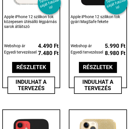
v
al
v
al
s!
s!
Apple iPhone 12 szilikon tok
Apple iPhone 12 szilikon tok
közepesen ütésálló légpárnás
gyári MagSafe fekete
sarok átlátszó
4.490 Ft
5.990 Ft
Webshop ár
Webshop ár
Egyedi tervezéssel
7.480 Ft
Egyedi tervezéssel
8.980 Ft
RÉSZLETEK
RÉSZLETEK
INDULHAT A
INDULHAT A
TERVEZÉS
TERVEZÉS