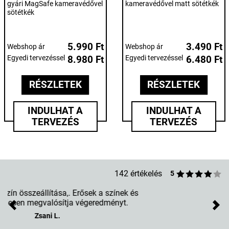
gyári MagSafe kameravédővel
kameravédővel matt sötétkék
sötétkék
5.990 Ft
3.490 Ft
Webshop ár
Webshop ár
Egyedi tervezéssel
8.980 Ft
Egyedi tervezéssel
6.480 Ft
RÉSZLETEK
RÉSZLETEK
INDULHAT A
INDULHAT A
TERVEZÉS
TERVEZÉS
142 értékelés
5
5*
Previous
Nex
86 Ditke