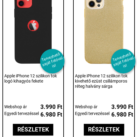
T
er
e
z
h
et
ő
s
aj
át f
ot
ó
v
i
T
er
e
z
h
et
ő
s
aj
át f
ot
ó
v
i
v
al
v
al
s!
s!
Apple iPhone 12 szilikon tok
Apple iPhone 12 szilikon tok
logó kihagyós fekete
kivehető ezüst csillámporos
réteg halvány sárga
3.990 Ft
3.990 Ft
Webshop ár
Webshop ár
Egyedi tervezéssel
6.980 Ft
Egyedi tervezéssel
6.980 Ft
RÉSZLETEK
RÉSZLETEK