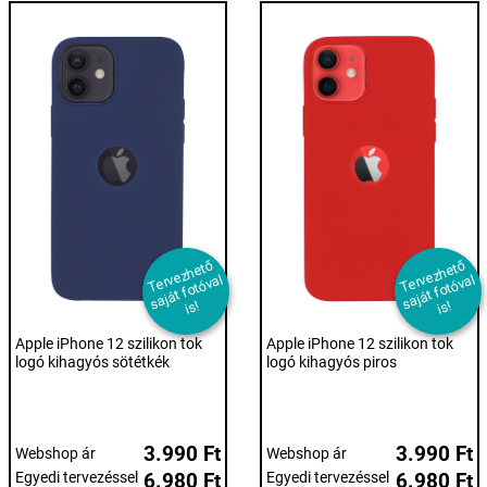
T
er
e
z
h
et
ő
s
aj
át f
ot
ó
v
i
T
er
e
z
h
et
ő
s
aj
át f
ot
ó
v
i
v
al
v
al
s!
s!
Apple iPhone 12 szilikon tok
Apple iPhone 12 szilikon tok
logó kihagyós sötétkék
logó kihagyós piros
3.990 Ft
3.990 Ft
Webshop ár
Webshop ár
Egyedi tervezéssel
6.980 Ft
Egyedi tervezéssel
6.980 Ft