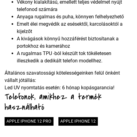
Vékony kialakítású, emellett teljes védelmet nyújt
telefonod számára
Anyaga rugalmas és puha, könnyen felhelyezhető
Emelt élei megvédik az esésektől, karcolásoktól a
kijelzőt
A kivágások könnyű hozzáférést biztosítanak a
portokhoz és kamerához
A rugalmas TPU -ból készült tok tökéletesen
illeszkedik a dedikált telefon modellhez.
Általános szavatossági kötelességeinken felül önként
vállalt jótállás:
Led UV nyomtatás esetén: 6 hónap kopásgarancia!
Telefonok, amikhez a termék
használható
APPLE IPHONE 12 PRO
APPLE IPHONE 12