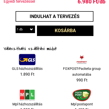
6.980 Ft/db
Egyedi tervezéssel
INDULHAT A TERVEZÉS
1 db
KOSÁRBA
Választható szállítási módok
GLS házhozszállítás
FOXPOST-Packeta group
1.890 Ft
automatába
990 Ft
Mpl házhozszállítás
Mpl postapont