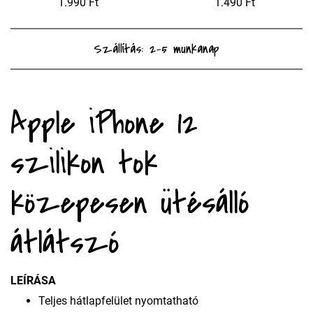
1.990 Ft
1.490 Ft
Szállítás: 2-5 munkanap
Apple iPhone 12
szilikon tok
közepesen ütésálló
átlátszó
LEÍRÁSA
Teljes hátlapfelület nyomtatható