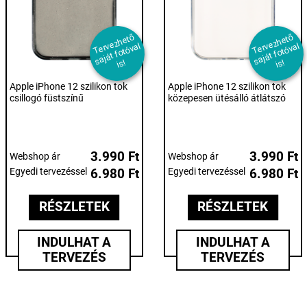
T
er
e
z
h
et
ő
s
aj
át f
ot
ó
v
i
T
er
e
z
h
et
ő
s
aj
át f
ot
ó
v
i
v
al
v
al
s!
s!
Apple iPhone 12 szilikon tok
Apple iPhone 12 szilikon tok
csillogó füstszínű
közepesen ütésálló átlátszó
3.990 Ft
3.990 Ft
Webshop ár
Webshop ár
Egyedi tervezéssel
6.980 Ft
Egyedi tervezéssel
6.980 Ft
RÉSZLETEK
RÉSZLETEK
INDULHAT A
INDULHAT A
TERVEZÉS
TERVEZÉS