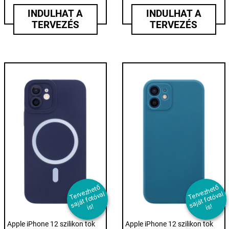
INDULHAT A
INDULHAT A
TERVEZÉS
TERVEZÉS
T
er
e
z
h
et
ő
s
aj
át f
ot
ó
v
i
T
er
e
z
h
et
ő
s
aj
át f
ot
ó
v
i
v
al
v
al
s!
s!
Apple iPhone 12 szilikon tok
Apple iPhone 12 szilikon tok