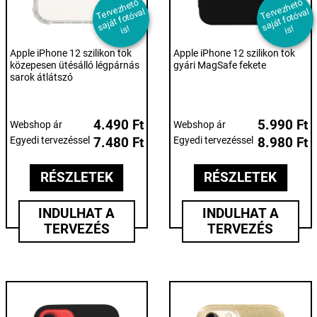
T
er
e
z
h
et
ő
s
aj
át f
ot
ó
v
i
T
er
e
z
h
et
ő
s
aj
át f
ot
ó
v
i
v
al
v
al
s!
s!
Apple iPhone 12 szilikon tok
Apple iPhone 12 szilikon tok
közepesen ütésálló légpárnás
gyári MagSafe fekete
sarok átlátszó
4.490 Ft
5.990 Ft
Webshop ár
Webshop ár
Egyedi tervezéssel
7.480 Ft
Egyedi tervezéssel
8.980 Ft
RÉSZLETEK
RÉSZLETEK
INDULHAT A
INDULHAT A
TERVEZÉS
TERVEZÉS