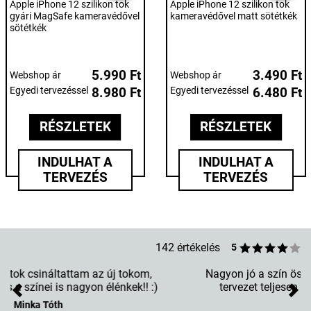
Apple iPhone 12 szilikon tok
Apple iPhone 12 szilikon tok
gyári MagSafe kameravédővel
kameravédővel matt sötétkék
sötétkék
5.990 Ft
3.490 Ft
Webshop ár
Webshop ár
Egyedi tervezéssel
8.980 Ft
Egyedi tervezéssel
6.480 Ft
RÉSZLETEK
RÉSZLETEK
INDULHAT A
INDULHAT A
TERVEZÉS
TERVEZÉS
142 értékelés
5
Nagyon jó a szín összeállítása,. Erősek a színek és
tervezet teljesen megvalósítja végeredményt.
Previous
Nex
Zsani L.