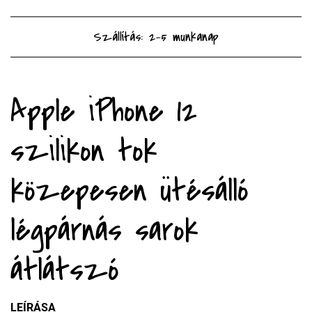
Szállítás: 2-5 munkanap
Apple iPhone 12
szilikon tok
közepesen ütésálló
légpárnás sarok
átlátszó
LEÍRÁSA