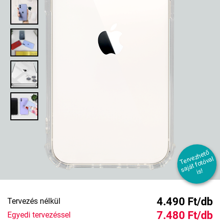
T
er
e
z
h
et
ő
s
aj
át f
ot
ó
v
i
v
al
s!
4.490 Ft/db
Tervezés nélkül
7.480 Ft/db
Egyedi tervezéssel