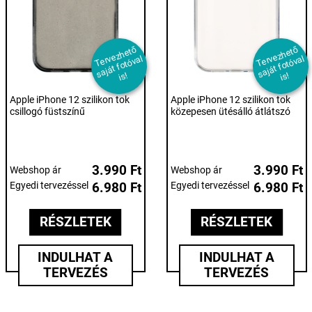
T
er
e
z
h
et
ő
s
aj
át f
ot
ó
v
i
T
er
e
z
h
et
ő
s
aj
át f
ot
ó
v
i
v
al
v
al
s!
s!
Apple iPhone 12 szilikon tok
Apple iPhone 12 szilikon tok
csillogó füstszínű
közepesen ütésálló átlátszó
3.990 Ft
3.990 Ft
Webshop ár
Webshop ár
Egyedi tervezéssel
6.980 Ft
Egyedi tervezéssel
6.980 Ft
RÉSZLETEK
RÉSZLETEK
INDULHAT A
INDULHAT A
TERVEZÉS
TERVEZÉS