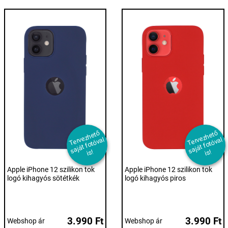
T
er
e
z
h
et
ő
s
aj
át f
ot
ó
v
i
T
er
e
z
h
et
ő
s
aj
át f
ot
ó
v
i
v
al
v
al
s!
s!
Apple iPhone 12 szilikon tok
Apple iPhone 12 szilikon tok
logó kihagyós sötétkék
logó kihagyós piros
3.990 Ft
3.990 Ft
Webshop ár
Webshop ár