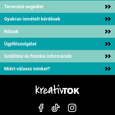
Tervezési segédlet
Gyakran ismételt kérdések
Rólunk
Ügyfélszolgálat
Szállítási és fizetési információk
Miért válassz minket?