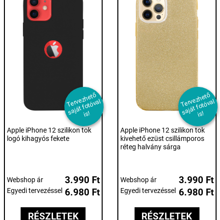
T
er
e
z
h
et
ő
s
aj
át f
ot
ó
v
i
T
er
e
z
h
et
ő
s
aj
át f
ot
ó
v
i
v
al
v
al
s!
s!
Apple iPhone 12 szilikon tok
Apple iPhone 12 szilikon tok
logó kihagyós fekete
kivehető ezüst csillámporos
réteg halvány sárga
3.990 Ft
3.990 Ft
Webshop ár
Webshop ár
Egyedi tervezéssel
6.980 Ft
Egyedi tervezéssel
6.980 Ft
RÉSZLETEK
RÉSZLETEK