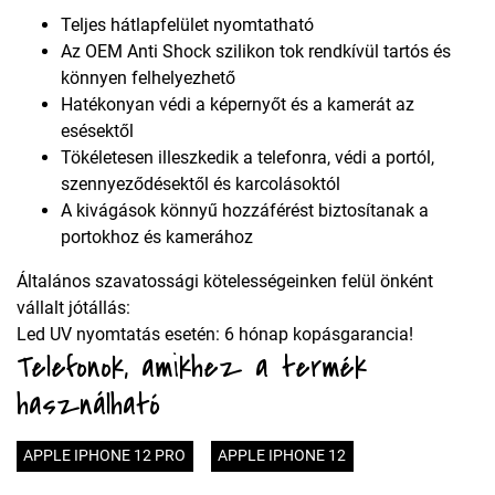
Teljes hátlapfelület nyomtatható
Az OEM Anti Shock szilikon tok rendkívül tartós és
könnyen felhelyezhető
Hatékonyan védi a képernyőt és a kamerát az
esésektől
Tökéletesen illeszkedik a telefonra, védi a portól,
szennyeződésektől és karcolásoktól
A kivágások könnyű hozzáférést biztosítanak a
portokhoz és kamerához
Általános szavatossági kötelességeinken felül önként
vállalt jótállás:
Led UV nyomtatás esetén: 6 hónap kopásgarancia!
Telefonok, amikhez a termék
használható
APPLE IPHONE 12 PRO
APPLE IPHONE 12