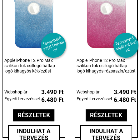
T
er
e
z
h
et
ő
s
aj
át f
ot
ó
v
i
T
er
e
z
h
et
ő
s
aj
át f
ot
ó
v
i
v
al
v
al
s!
s!
Apple iPhone 12 Pro Max
Apple iPhone 12 Pro Max
szilikon tok csillogó hátlap
szilikon tok csillogó hátlap
logó kihagyós kék/ezüst
logó kihagyós rózsaszín/ezüst
3.490 Ft
3.490 Ft
Webshop ár
Webshop ár
Egyedi tervezéssel
6.480 Ft
Egyedi tervezéssel
6.480 Ft
RÉSZLETEK
RÉSZLETEK
INDULHAT A
INDULHAT A
TERVEZÉS
TERVEZÉS