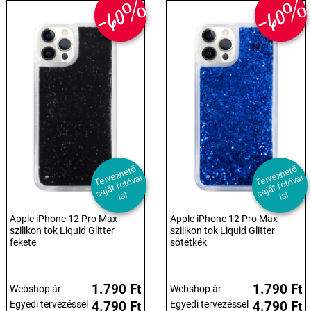
-60%
-60
T
er
e
z
h
et
ő
s
aj
át f
ot
ó
v
i
T
er
e
z
h
et
ő
s
aj
át f
ot
ó
v
i
v
al
v
al
s!
s!
Apple iPhone 12 Pro Max
Apple iPhone 12 Pro Max
szilikon tok Liquid Glitter
szilikon tok Liquid Glitter
fekete
sötétkék
1.790 Ft
1.790 Ft
Webshop ár
Webshop ár
Egyedi tervezéssel
4.790 Ft
Egyedi tervezéssel
4.790 Ft