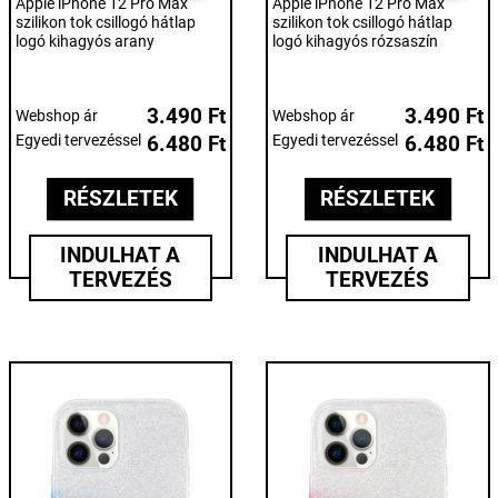
Apple iPhone 12 Pro Max
Apple iPhone 12 Pro Max
szilikon tok csillogó hátlap
szilikon tok csillogó hátlap
logó kihagyós arany
logó kihagyós rózsaszín
3.490 Ft
3.490 Ft
Webshop ár
Webshop ár
Egyedi tervezéssel
6.480 Ft
Egyedi tervezéssel
6.480 Ft
RÉSZLETEK
RÉSZLETEK
INDULHAT A
INDULHAT A
TERVEZÉS
TERVEZÉS