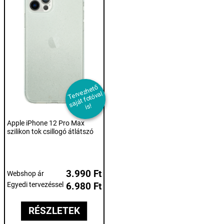
T
er
e
z
h
et
ő
s
aj
át f
ot
ó
v
i
v
al
s!
Apple iPhone 12 Pro Max
szilikon tok csillogó átlátszó
3.990 Ft
Webshop ár
Egyedi tervezéssel
6.980 Ft
RÉSZLETEK