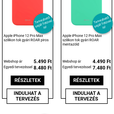
T
er
e
z
h
et
ő
s
aj
át f
ot
ó
v
i
T
er
e
z
h
et
ő
s
aj
át f
ot
ó
v
i
v
al
v
al
s!
s!
Apple iPhone 12 Pro Max
Apple iPhone 12 Pro Max
szilikon tok gyári ROAR piros
szilikon tok gyári ROAR
mentazöld
5.490 Ft
4.490 Ft
Webshop ár
Webshop ár
Egyedi tervezéssel
8.480 Ft
Egyedi tervezéssel
7.480 Ft
RÉSZLETEK
RÉSZLETEK
INDULHAT A
INDULHAT A
TERVEZÉS
TERVEZÉS