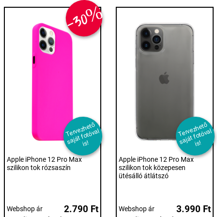
-30%
T
er
e
z
h
et
ő
s
aj
át f
ot
ó
v
i
T
er
e
z
h
et
ő
s
aj
át f
ot
ó
v
i
v
al
v
al
s!
s!
Apple iPhone 12 Pro Max
Apple iPhone 12 Pro Max
szilikon tok rózsaszín
szilikon tok közepesen
ütésálló átlátszó
2.790 Ft
3.990 Ft
Webshop ár
Webshop ár