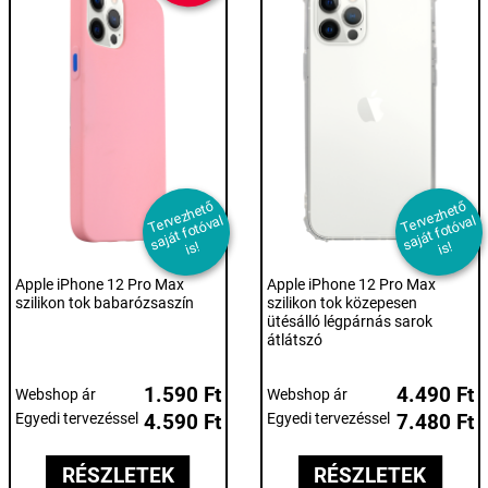
T
er
e
z
h
et
ő
s
aj
át f
ot
ó
v
i
T
er
e
z
h
et
ő
s
aj
át f
ot
ó
v
i
v
al
v
al
s!
s!
Apple iPhone 12 Pro Max
Apple iPhone 12 Pro Max
szilikon tok babarózsaszín
szilikon tok közepesen
ütésálló légpárnás sarok
átlátszó
1.590 Ft
4.490 Ft
Webshop ár
Webshop ár
Egyedi tervezéssel
4.590 Ft
Egyedi tervezéssel
7.480 Ft
RÉSZLETEK
RÉSZLETEK