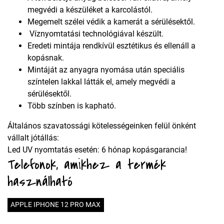
megvédi a készüléket a karcolástól.
Megemelt szélei védik a kamerát a sérülésektől.
Víznyomtatási technológiával készült.
Eredeti mintája rendkívül esztétikus és ellenáll a
kopásnak.
Mintáját az anyagra nyomása után speciális
színtelen lakkal látták el, amely megvédi a
sérülésektől.
Több színben is kapható.
Általános szavatossági kötelességeinken felül önként
vállalt jótállás:
Led UV nyomtatás esetén: 6 hónap kopásgarancia!
Telefonok, amikhez a termék
használható
APPLE IPHONE 12 PRO MAX