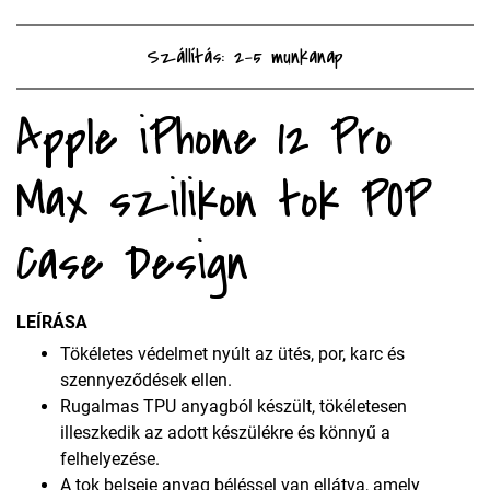
Szállítás: 2-5 munkanap
Apple iPhone 12 Pro
Max szilikon tok POP
Case Design
LEÍRÁSA
Tökéletes védelmet nyúlt az ütés, por, karc és
szennyeződések ellen.
Rugalmas TPU anyagból készült, tökéletesen
illeszkedik az adott készülékre és könnyű a
felhelyezése.
A tok belseje anyag béléssel van ellátva, amely