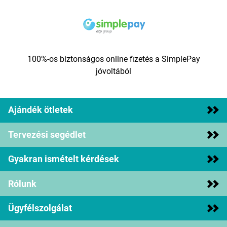
100%-os biztonságos online fizetés a SimplePay
jóvoltából
Ajándék ötletek
Tervezési segédlet
Gyakran ismételt kérdések
Rólunk
Ügyfélszolgálat