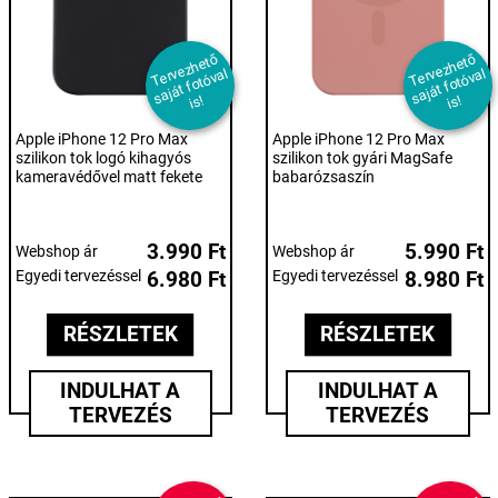
T
er
e
z
h
et
ő
s
aj
át f
ot
ó
v
i
T
er
e
z
h
et
ő
s
aj
át f
ot
ó
v
i
v
al
v
al
s!
s!
Apple iPhone 12 Pro Max
Apple iPhone 12 Pro Max
szilikon tok logó kihagyós
szilikon tok gyári MagSafe
kameravédővel matt fekete
babarózsaszín
3.990 Ft
5.990 Ft
Webshop ár
Webshop ár
Egyedi tervezéssel
6.980 Ft
Egyedi tervezéssel
8.980 Ft
RÉSZLETEK
RÉSZLETEK
INDULHAT A
INDULHAT A
TERVEZÉS
TERVEZÉS