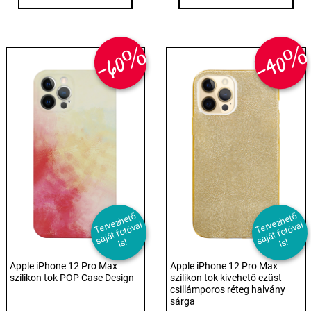
-40
-60%
T
er
e
z
h
et
ő
s
aj
át f
ot
ó
v
i
T
er
e
z
h
et
ő
s
aj
át f
ot
ó
v
i
v
al
v
al
s!
s!
Apple iPhone 12 Pro Max
Apple iPhone 12 Pro Max
szilikon tok POP Case Design
szilikon tok kivehető ezüst
csillámporos réteg halvány
sárga