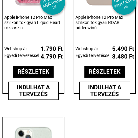
v
al
v
al
s!
s!
Apple iPhone 12 Pro Max
Apple iPhone 12 Pro Max
szilikon tok gyári Liquid Heart
szilikon tok gyári ROAR
rózsaszín
púderszínű
1.790 Ft
5.490 Ft
Webshop ár
Webshop ár
Egyedi tervezéssel
4.790 Ft
Egyedi tervezéssel
8.480 Ft
RÉSZLETEK
RÉSZLETEK
INDULHAT A
INDULHAT A
TERVEZÉS
TERVEZÉS