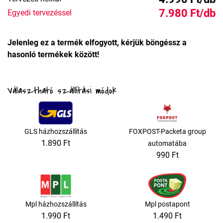
7.980 Ft/db
Egyedi tervezéssel
Jelenleg ez a termék elfogyott, kérjük böngéssz a
hasonló termékek között!
Választható szállítási módok
GLS házhozszállítás
FOXPOST-Packeta group
1.890 Ft
automatába
990 Ft
Mpl házhozszállítás
Mpl postapont
1.990 Ft
1.490 Ft