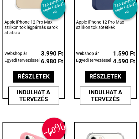
T
er
e
z
h
et
ő
s
aj
át f
ot
ó
v
i
T
er
e
z
h
et
ő
s
aj
át f
ot
ó
v
i
v
al
v
al
s!
s!
Apple iPhone 12 Pro Max
Apple iPhone 12 Pro Max
szilikon tok légpárnás sarok
szilikon tok sötétkék
átlátszó
3.990 Ft
1.590 Ft
Webshop ár
Webshop ár
Egyedi tervezéssel
6.980 Ft
Egyedi tervezéssel
4.590 Ft
RÉSZLETEK
RÉSZLETEK
INDULHAT A
INDULHAT A
TERVEZÉS
TERVEZÉS
-60%