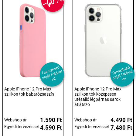
-60%
T
er
e
z
h
et
ő
s
aj
át f
ot
ó
v
i
T
er
e
z
h
et
ő
s
aj
át f
ot
ó
v
i
v
al
v
al
s!
s!
Apple iPhone 12 Pro Max
Apple iPhone 12 Pro Max
szilikon tok babarózsaszín
szilikon tok közepesen
ütésálló légpárnás sarok
átlátszó
1.590 Ft
4.490 Ft
Webshop ár
Webshop ár
Egyedi tervezéssel
4.590 Ft
Egyedi tervezéssel
7.480 Ft