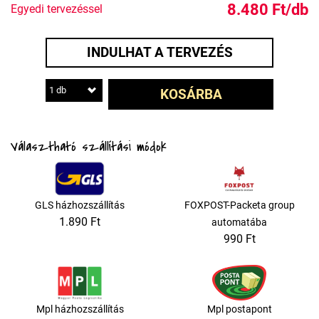
8.480 Ft/db
Egyedi tervezéssel
INDULHAT A TERVEZÉS
1 db
KOSÁRBA
Választható szállítási módok
GLS házhozszállítás
FOXPOST-Packeta group
1.890 Ft
automatába
990 Ft
Mpl házhozszállítás
Mpl postapont