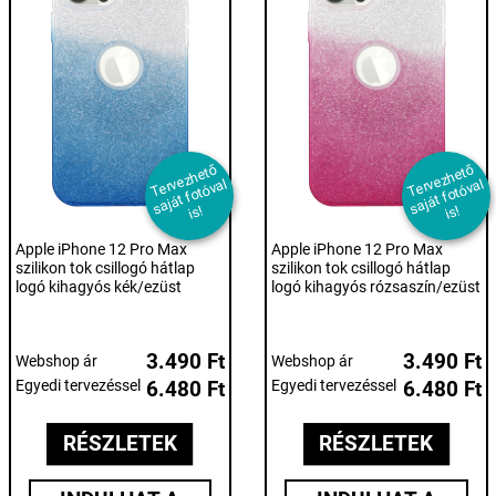
T
er
e
z
h
et
ő
s
aj
át f
ot
ó
v
i
T
er
e
z
h
et
ő
s
aj
át f
ot
ó
v
i
v
al
v
al
s!
s!
Apple iPhone 12 Pro Max
Apple iPhone 12 Pro Max
szilikon tok csillogó hátlap
szilikon tok csillogó hátlap
logó kihagyós kék/ezüst
logó kihagyós rózsaszín/ezüst
3.490 Ft
3.490 Ft
Webshop ár
Webshop ár
Egyedi tervezéssel
6.480 Ft
Egyedi tervezéssel
6.480 Ft
RÉSZLETEK
RÉSZLETEK