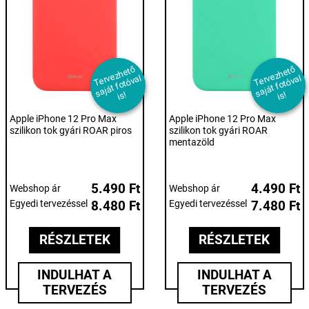
T
er
e
z
h
et
ő
s
aj
át f
ot
ó
v
i
T
er
e
z
h
et
ő
s
aj
át f
ot
ó
v
i
v
al
v
al
s!
s!
Apple iPhone 12 Pro Max
Apple iPhone 12 Pro Max
szilikon tok gyári ROAR piros
szilikon tok gyári ROAR
mentazöld
5.490 Ft
4.490 Ft
Webshop ár
Webshop ár
Egyedi tervezéssel
8.480 Ft
Egyedi tervezéssel
7.480 Ft
RÉSZLETEK
RÉSZLETEK
INDULHAT A
INDULHAT A
TERVEZÉS
TERVEZÉS