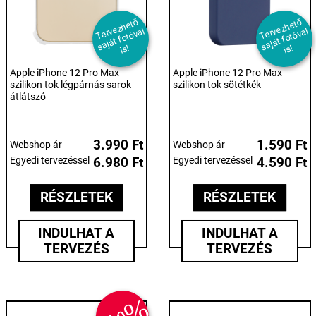
T
er
e
z
h
et
ő
s
aj
át f
ot
ó
v
i
T
er
e
z
h
et
ő
s
aj
át f
ot
ó
v
i
v
al
v
al
s!
s!
Apple iPhone 12 Pro Max
Apple iPhone 12 Pro Max
szilikon tok légpárnás sarok
szilikon tok sötétkék
átlátszó
3.990 Ft
1.590 Ft
Webshop ár
Webshop ár
Egyedi tervezéssel
6.980 Ft
Egyedi tervezéssel
4.590 Ft
RÉSZLETEK
RÉSZLETEK
INDULHAT A
INDULHAT A
TERVEZÉS
TERVEZÉS