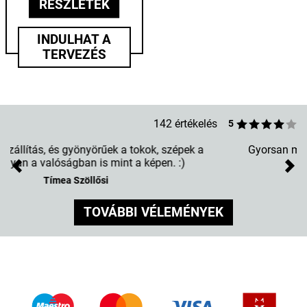
RÉSZLETEK
INDULHAT A
TERVEZÉS
142 értékelés
5
Gyorsan megkaptam es a minosege nagyon jo!
Previous
Nex
Márk Fekete
TOVÁBBI VÉLEMÉNYEK