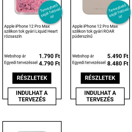
T
er
e
z
h
et
ő
s
aj
át f
ot
ó
v
i
T
er
e
z
h
et
ő
s
aj
át f
ot
ó
v
i
v
al
v
al
s!
s!
Apple iPhone 12 Pro Max
Apple iPhone 12 Pro Max
szilikon tok gyári Liquid Heart
szilikon tok gyári ROAR
rózsaszín
púderszínű
1.790 Ft
5.490 Ft
Webshop ár
Webshop ár
Egyedi tervezéssel
4.790 Ft
Egyedi tervezéssel
8.480 Ft
RÉSZLETEK
RÉSZLETEK
INDULHAT A
INDULHAT A
TERVEZÉS
TERVEZÉS