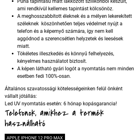
Puha tapintású matt lakkozott szilikonból készült,
ami rendkívül kellemes tapintást kölcsönöz.
A meghosszabbított éleknek és a mélyen lekerekített
széleknek köszönhetően teljes védelmet nyújt a
telefon és a képernyő számára, így nem kell
aggódnod a szerencsétlen helyzetek és leesések
miatt.
Tökéletes illeszkedés és könnyű felhelyezés,
kényelmes használatot biztosít.
A képen látható gyári logót a nyomtatás nem minden
esetben fedi 100%-osan.
Általános szavatossági kötelességeinken felül önként
vállalt jótállás:
Led UV nyomtatás esetén: 6 hónap kopásgarancia!
Telefonok, amikhez a termék
használható
APPLE IPHONE 12 PRO MAX