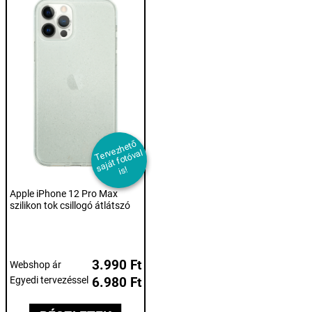
T
er
e
z
h
et
ő
s
aj
át f
ot
ó
v
i
v
al
s!
Apple iPhone 12 Pro Max
szilikon tok csillogó átlátszó
3.990 Ft
Webshop ár
Egyedi tervezéssel
6.980 Ft