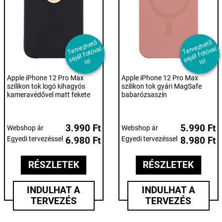
T
er
e
z
h
et
ő
s
aj
át f
ot
ó
v
i
T
er
e
z
h
et
ő
s
aj
át f
ot
ó
v
i
v
al
v
al
s!
s!
Apple iPhone 12 Pro Max
Apple iPhone 12 Pro Max
szilikon tok logó kihagyós
szilikon tok gyári MagSafe
kameravédővel matt fekete
babarózsaszín
3.990 Ft
5.990 Ft
Webshop ár
Webshop ár
Egyedi tervezéssel
6.980 Ft
Egyedi tervezéssel
8.980 Ft
RÉSZLETEK
RÉSZLETEK
INDULHAT A
INDULHAT A
TERVEZÉS
TERVEZÉS