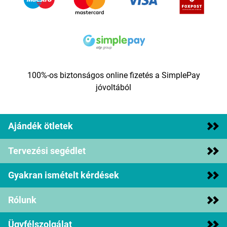
100%-os biztonságos online fizetés a SimplePay
jóvoltából
Ajándék ötletek
Tervezési segédlet
Gyakran ismételt kérdések
Rólunk
Ügyfélszolgálat