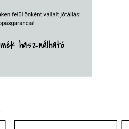
en felül önként vállalt jótállás:
opásgarancia!
rmék használható
k