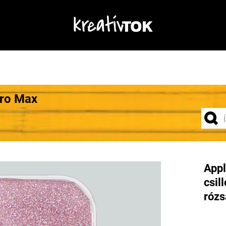
Pro Max
Appl
csil
rózs