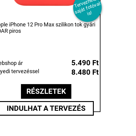
T
er
e
z
h
et
ő
s
aj
át
f
ot
ó
v
i
v
al
s!
ple iPhone 12 Pro Max szilikon tok gyári
AR piros
5.490 Ft
bshop ár
yedi tervezéssel
8.480 Ft
RÉSZLETEK
INDULHAT A TERVEZÉS