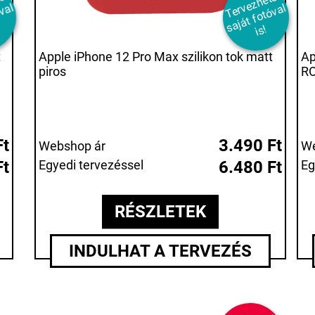
T
r
e
z
h
t
ő
s
j
t
f
t
ó
v
i
T
er
e
z
h
et
ő
s
aj
át
f
ot
ó
v
i
v
l
v
al
s!
t
Apple iPhone 12 Pro Max szilikon tok matt
Ap
piros
RO
Ft
3.490 Ft
Webshop ár
We
Ft
Egyedi tervezéssel
6.480 Ft
Eg
RÉSZLETEK
INDULHAT A TERVEZÉS