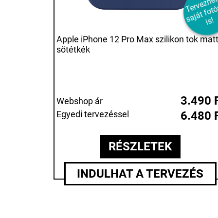
e
e
a
á
o
a
s!
Apple iPhone 12 Pro Max szilikon tok mat
sötétkék
3.490 
Webshop ár
Egyedi tervezéssel
6.480 
RÉSZLETEK
INDULHAT A TERVEZÉS