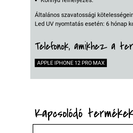
Általános szavatossági kötelességeink
Led UV nyomtatás esetén: 6 hónap k
Telefonok, amikhez a te
APPLE IPHONE 12 PRO MAX
Kapcsolódó terméke