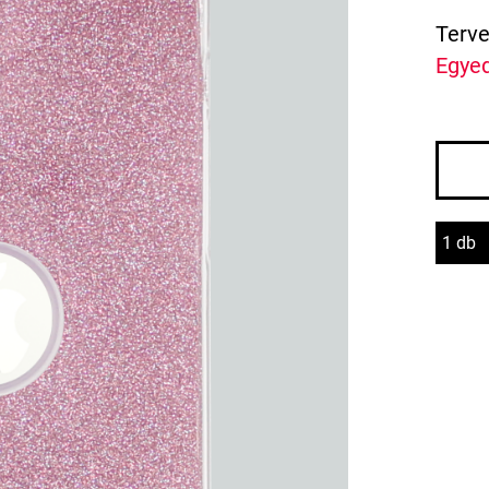
Terve
Egyed
1 db