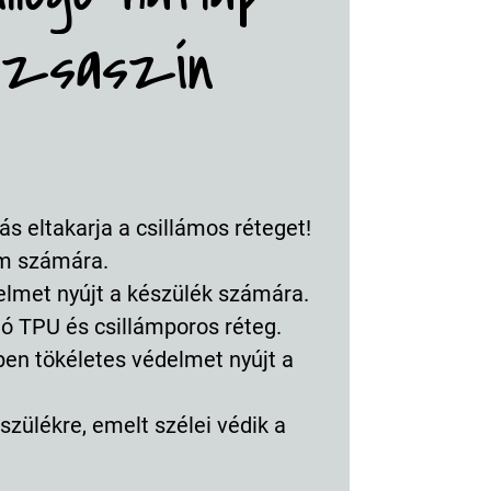
rózsaszín
ás eltakarja a csillámos réteget!
em számára.
elmet nyújt a készülék számára.
lló TPU és csillámporos réteg.
ben tökéletes védelmet nyújt a
szülékre, emelt szélei védik a