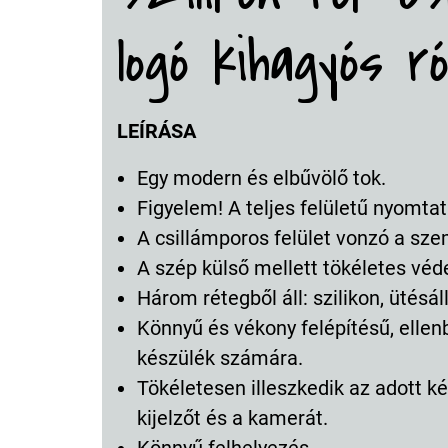
logó kihagyós 
LEÍRÁSA
Egy modern és elbűvölő tok.
Figyelem! A teljes felületű nyomtat
A csillámporos felület vonzó a sz
A szép külső mellett tökéletes véd
Három rétegből áll: szilikon, ütésá
Könnyű és vékony felépítésű, ellen
készülék számára.
Tökéletesen illeszkedik az adott ké
kijelzőt és a kamerát.
Könnyű felhelyezés.