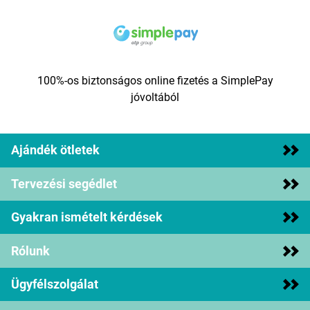
100%-os biztonságos online fizetés a SimplePay
jóvoltából
Ajándék ötletek
Tervezési segédlet
Gyakran ismételt kérdések
Rólunk
Ügyfélszolgálat