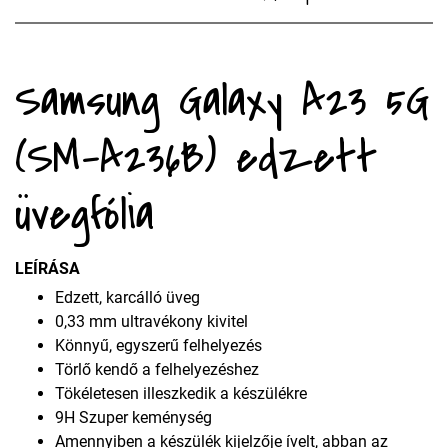
Samsung Galaxy A23 5G
(SM-A236B) edzett
üvegfólia
LEÍRÁSA
Edzett, karcálló üveg
0,33 mm ultravékony kivitel
Könnyű, egyszerű felhelyezés
Törlő kendő a felhelyezéshez
Tökéletesen illeszkedik a készülékre
9H Szuper keménység
Amennyiben a készülék kijelzője ívelt, abban az