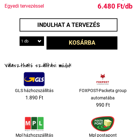
6.480 Ft/db
Egyedi tervezéssel
INDULHAT A TERVEZÉS
1 db
KOSÁRBA
Választható szállítási módok
GLS házhozszállítás
FOXPOST-Packeta group
1.890 Ft
automatába
990 Ft
Mpl házhozszállítás
Mpl postapont