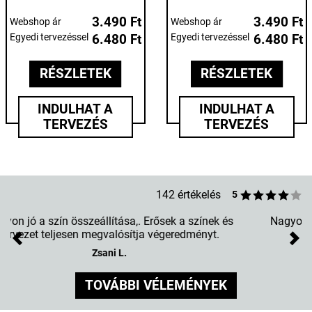
3.490 Ft
3.490 Ft
Webshop ár
Webshop ár
Egyedi tervezéssel
6.480 Ft
Egyedi tervezéssel
6.480 Ft
RÉSZLETEK
RÉSZLETEK
INDULHAT A
INDULHAT A
TERVEZÉS
TERVEZÉS
142 értékelés
5
Nagyon meg vagyok elégedve a megrendelt tokokkal.
Csak ajánlani tudom az oldalt. ?
Previous
Nex
Anita Harmuth
TOVÁBBI VÉLEMÉNYEK