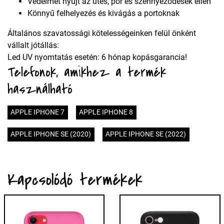
Védelmet nyújt az ütés, por és szennyeződések ellen
Könnyű felhelyezés és kivágás a portoknak
Általános szavatossági kötelességeinken felül önként
vállalt jótállás:
Led UV nyomtatás esetén: 6 hónap kopásgarancia!
Telefonok, amikhez a termék
használható
APPLE IPHONE 7
APPLE IPHONE 8
APPLE IPHONE SE (2020)
APPLE IPHONE SE (2022)
Kapcsolódó termékek