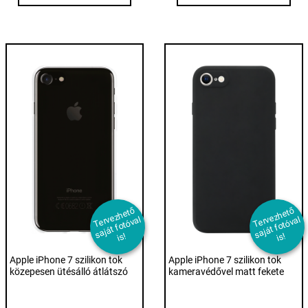
T
er
e
z
h
et
ő
s
aj
át f
ot
ó
v
i
T
er
e
z
h
et
ő
s
aj
át f
ot
ó
v
i
v
al
v
al
s!
s!
Apple iPhone 7 szilikon tok
Apple iPhone 7 szilikon tok
közepesen ütésálló átlátszó
kameravédővel matt fekete