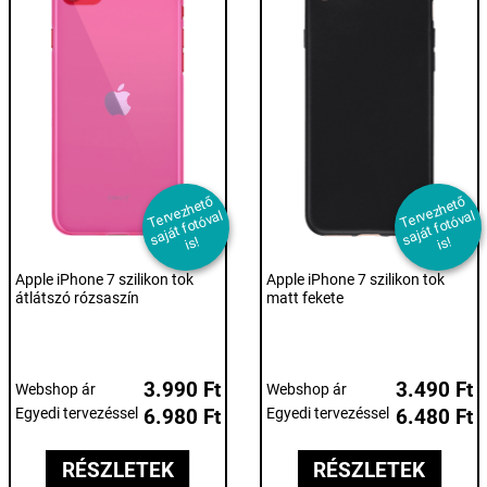
T
er
e
z
h
et
ő
s
aj
át f
ot
ó
v
i
T
er
e
z
h
et
ő
s
aj
át f
ot
ó
v
i
v
al
v
al
s!
s!
Apple iPhone 7 szilikon tok
Apple iPhone 7 szilikon tok
átlátszó rózsaszín
matt fekete
3.990 Ft
3.490 Ft
Webshop ár
Webshop ár
Egyedi tervezéssel
6.980 Ft
Egyedi tervezéssel
6.480 Ft
RÉSZLETEK
RÉSZLETEK