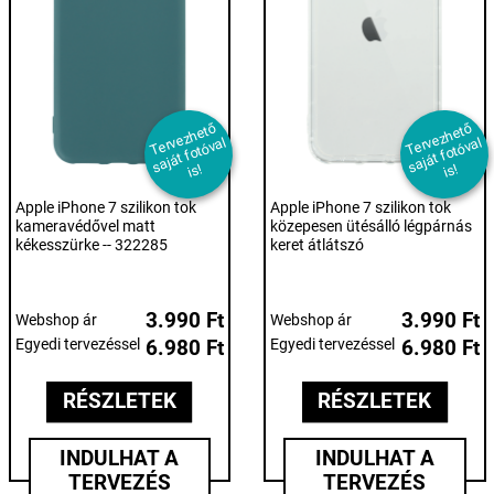
T
er
e
z
h
et
ő
s
aj
át f
ot
ó
v
i
T
er
e
z
h
et
ő
s
aj
át f
ot
ó
v
i
v
al
v
al
s!
s!
Apple iPhone 7 szilikon tok
Apple iPhone 7 szilikon tok
kameravédővel matt
közepesen ütésálló légpárnás
kékesszürke -- 322285
keret átlátszó
3.990 Ft
3.990 Ft
Webshop ár
Webshop ár
Egyedi tervezéssel
6.980 Ft
Egyedi tervezéssel
6.980 Ft
RÉSZLETEK
RÉSZLETEK
INDULHAT A
INDULHAT A
TERVEZÉS
TERVEZÉS