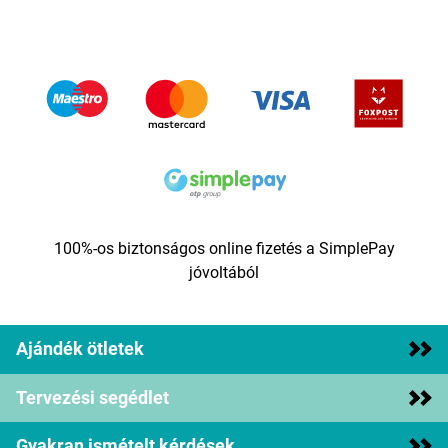
100%-os biztonságos online fizetés a SimplePay
jóvoltából
Ajándék ötletek
Tervezési segédlet
Gyakran ismételt kérdések