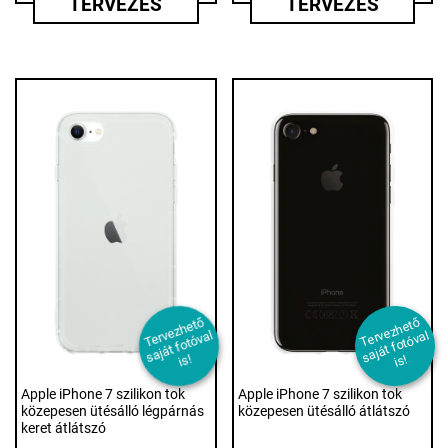
TERVEZÉS
TERVEZÉS
T
er
e
z
h
et
ő
s
aj
át f
ot
ó
v
i
T
er
e
z
h
et
ő
s
aj
át f
ot
ó
v
i
v
al
v
al
s!
s!
Apple iPhone 7 szilikon tok
Apple iPhone 7 szilikon tok
közepesen ütésálló légpárnás
közepesen ütésálló átlátszó
keret átlátszó