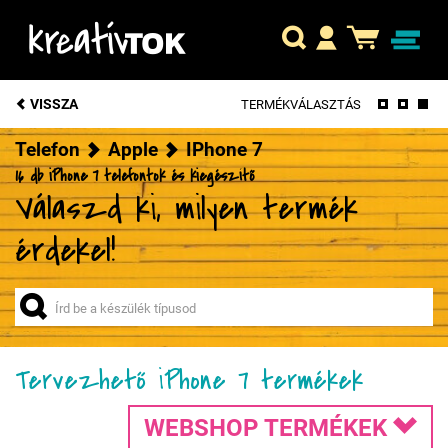
VISSZA
TERMÉKVÁLASZTÁS
Telefon
Apple
IPhone 7
16 db iPhone 7 telefontok és kiegészítő
Válaszd ki, milyen termék
érdekel!
Tervezhető iPhone 7 termékek
WEBSHOP TERMÉKEK