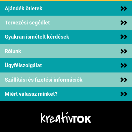
Ajándék ötletek
Tervezési segédlet
Gyakran ismételt kérdések
Rólunk
Ügyfélszolgálat
Szállítási és fizetési információk
Miért válassz minket?