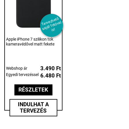
T
er
e
z
h
et
ő
s
aj
át f
ot
ó
v
i
v
al
s!
Apple iPhone 7 szilikon tok
kameravédővel matt fekete
3.490 Ft
Webshop ár
Egyedi tervezéssel
6.480 Ft
RÉSZLETEK
INDULHAT A
TERVEZÉS