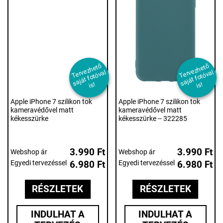
T
er
e
z
h
et
ő
s
aj
át f
ot
ó
v
i
T
er
e
z
h
et
ő
s
aj
át f
ot
ó
v
i
v
al
v
al
s!
s!
Apple iPhone 7 szilikon tok
Apple iPhone 7 szilikon tok
kameravédővel matt
kameravédővel matt
kékesszürke
kékesszürke -- 322285
3.990 Ft
3.990 Ft
Webshop ár
Webshop ár
Egyedi tervezéssel
6.980 Ft
Egyedi tervezéssel
6.980 Ft
RÉSZLETEK
RÉSZLETEK
INDULHAT A
INDULHAT A