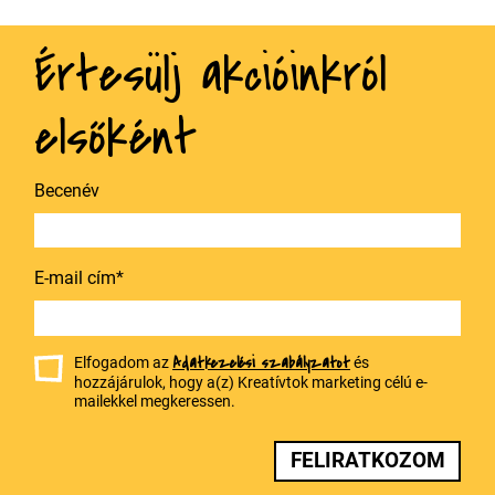
Értesülj akcióinkról
elsőként
Becenév
E-mail cím*
Adatkezelési szabályzatot
Elfogadom az
és
hozzájárulok, hogy a(z) Kreatívtok marketing célú e-
mailekkel megkeressen.
FELIRATKOZOM