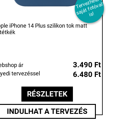
T
er
e
z
h
et
ő
s
aj
át
f
ot
ó
v
i
v
al
s!
ple iPhone 14 Plus szilikon tok matt
tétkék
3.490 Ft
bshop ár
yedi tervezéssel
6.480 Ft
RÉSZLETEK
INDULHAT A TERVEZÉS