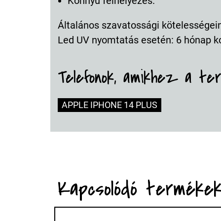
Könnyű felhelyezés.
Általános szavatossági kötelességeink
Led UV nyomtatás esetén: 6 hónap k
Telefonok, amikhez a te
APPLE IPHONE 14 PLUS
Kapcsolódó terméke