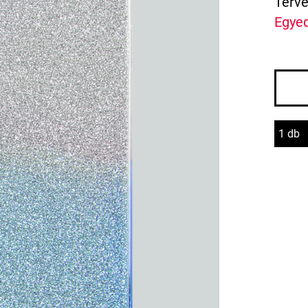
Terve
Egyed
1 db