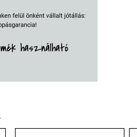
en felül önként vállalt jótállás:
opásgarancia!
rmék használható
k