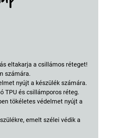
ás eltakarja a csillámos réteget!
em számára.
elmet nyújt a készülék számára.
lló TPU és csillámporos réteg.
ben tökéletes védelmet nyújt a
szülékre, emelt szélei védik a