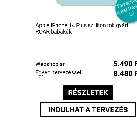
e
e
a
á
o
a
s!
Apple iPhone 14 Plus szilikon tok gyári
ROAR babakék
5.490 
Webshop ár
Egyedi tervezéssel
8.480 
RÉSZLETEK
INDULHAT A TERVEZÉS