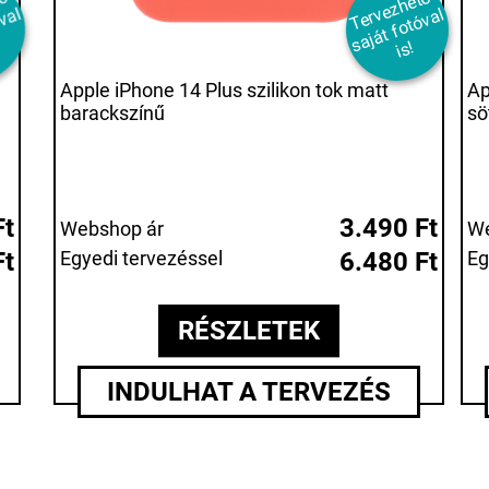
T
r
e
z
h
t
ő
s
j
t
f
t
ó
v
i
T
er
e
z
h
et
ő
s
aj
át
f
ot
ó
v
i
v
l
v
al
s!
Apple iPhone 14 Plus szilikon tok matt
Ap
barackszínű
sö
Ft
3.490 Ft
Webshop ár
We
Ft
Egyedi tervezéssel
6.480 Ft
Eg
RÉSZLETEK
INDULHAT A TERVEZÉS