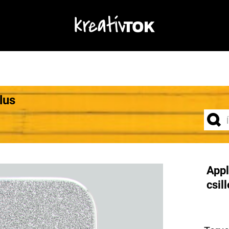
lus
Appl
csil