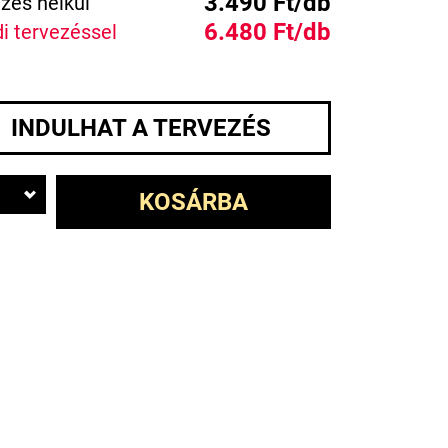
3.490 Ft/db
zés nélkül
6.480 Ft/db
i tervezéssel
INDULHAT A TERVEZÉS
KOSÁRBA