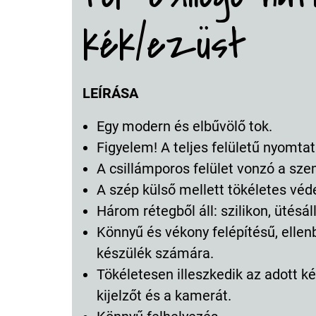
kék/ezüst
LEÍRÁSA
Egy modern és elbűvölő tok.
Figyelem! A teljes felületű nyomtat
A csillámporos felület vonzó a sz
A szép külső mellett tökéletes véd
Három rétegből áll: szilikon, ütésá
Könnyű és vékony felépítésű, ellen
készülék számára.
Tökéletesen illeszkedik az adott ké
kijelzőt és a kamerát.