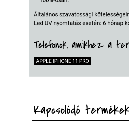
100%-osan.
Általános szavatossági kötelességeink
Led UV nyomtatás esetén: 6 hónap k
Telefonok, amikhez a te
APPLE IPHONE 11 PRO
Kapcsolódó terméke