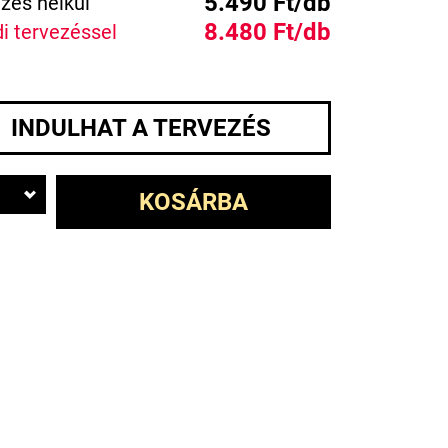
5.490 Ft/db
zés nélkül
8.480 Ft/db
i tervezéssel
INDULHAT A TERVEZÉS
KOSÁRBA