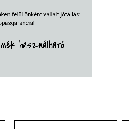
en felül önként vállalt jótállás:
opásgarancia!
rmék használható
k