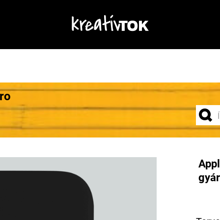
ro
Appl
gyár