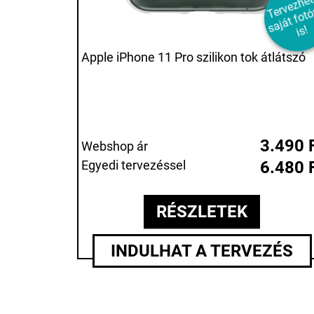
e
e
a
á
o
a
s!
Apple iPhone 11 Pro szilikon tok átlátszó
3.490 
Webshop ár
Egyedi tervezéssel
6.480 
RÉSZLETEK
INDULHAT A TERVEZÉS