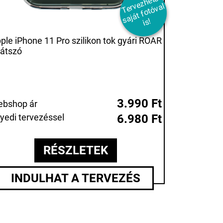
T
er
e
z
h
et
ő
s
aj
át
f
ot
ó
v
i
v
al
s!
ple iPhone 11 Pro szilikon tok gyári ROAR
látszó
3.990 Ft
bshop ár
yedi tervezéssel
6.980 Ft
RÉSZLETEK
INDULHAT A TERVEZÉS