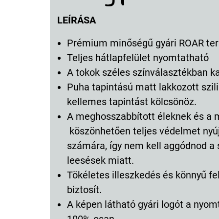
LEÍRÁSA
Prémium minőségű gyári ROAR te
Teljes hátlapfelület nyomtatható
A tokok széles színválasztékban k
Puha tapintású matt lakkozott szili
kellemes tapintást kölcsönöz.
A meghosszabbított éleknek és a m
köszönhetően teljes védelmet nyúj
számára, így nem kell aggódnod a 
leesések miatt.
Tökéletes illeszkedés és könnyű f
biztosít.
A képen látható gyári logót a nyo