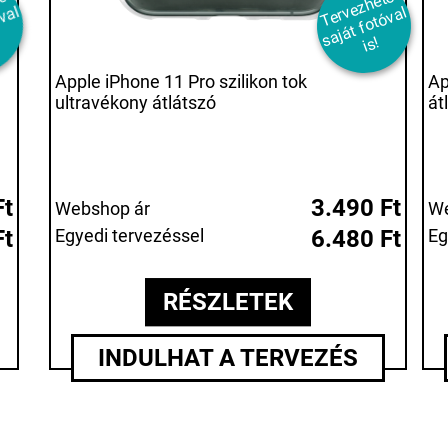
T
r
e
z
h
t
ő
s
j
t
f
t
ó
v
i
T
er
e
z
h
et
ő
s
aj
át
f
ot
ó
v
i
v
l
v
al
s!
Apple iPhone 11 Pro szilikon tok
Ap
ultravékony átlátszó
át
Ft
3.490 Ft
Webshop ár
We
Ft
Egyedi tervezéssel
6.480 Ft
Eg
RÉSZLETEK
INDULHAT A TERVEZÉS