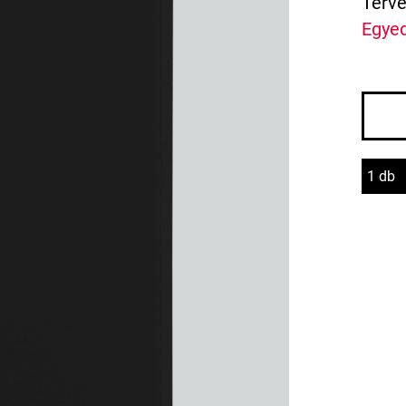
Terve
Egyed
1 db