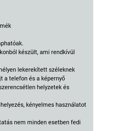
rmék
aphatóak.
konból készült, ami rendkívül
élyen lekerekített széleknek
t a telefon és a képernyő
szerencsétlen helyzetek és
elhelyezés, kényelmes használatot
mtatás nem minden esetben fedi