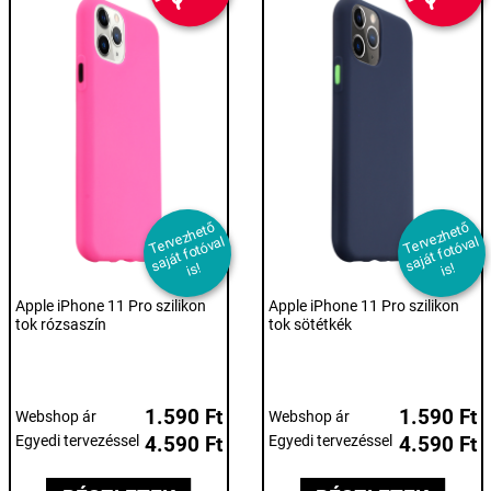
T
er
e
z
h
et
ő
s
aj
át f
ot
ó
v
i
T
er
e
z
h
et
ő
s
aj
át f
ot
ó
v
i
v
al
v
al
s!
s!
Apple iPhone 11 Pro szilikon
Apple iPhone 11 Pro szilikon
tok rózsaszín
tok sötétkék
1.590 Ft
1.590 Ft
Webshop ár
Webshop ár
Egyedi tervezéssel
4.590 Ft
Egyedi tervezéssel
4.590 Ft