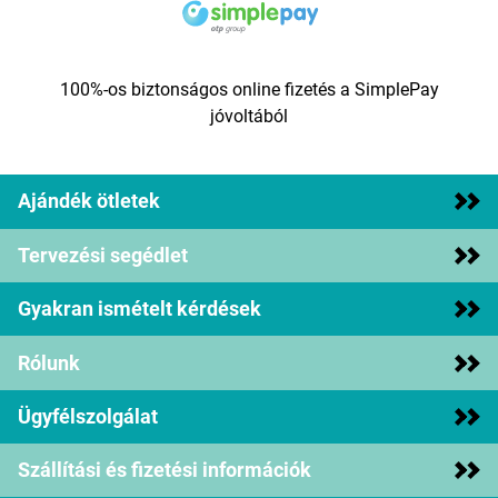
100%-os biztonságos online fizetés a SimplePay
jóvoltából
Ajándék ötletek
Tervezési segédlet
Gyakran ismételt kérdések
Rólunk
Ügyfélszolgálat
Szállítási és fizetési információk