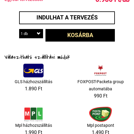
INDULHAT A TERVEZÉS
1 db
KOSÁRBA
Választható szállítási módok
GLS házhozszállítás
FOXPOST-Packeta group
1.890 Ft
automatába
990 Ft
Mpl házhozszállítás
Mpl postapont
1.990 Ft
1.490 Ft