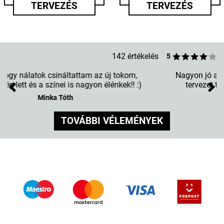
TERVEZÉS
TERVEZÉS
142 értékelés
5
Nagyon jó a szín összeállítása,. Erősek a színek és
tervezet teljesen megvalósítja végeredményt.
Previous
Nex
Zsani L.
TOVÁBBI VÉLEMÉNYEK