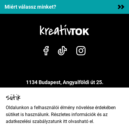
Miért válassz minket?
1134 Budapest, Angyalföldi út 25.
info@kreativtok.hu
Sütik
Oldalunkon a felhasználói élmény növelése érdekében
Adatkezelési szabályzat
sütiket is használunk. Részletes információk és az
adatkezelési szabályzatunk
itt
olvasható el.
Általános szerződési feltételek