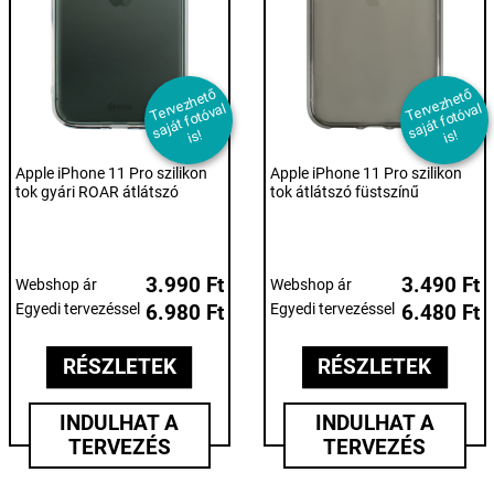
T
er
e
z
h
et
ő
s
aj
át f
ot
ó
v
i
T
er
e
z
h
et
ő
s
aj
át f
ot
ó
v
i
v
al
v
al
s!
s!
Apple iPhone 11 Pro szilikon
Apple iPhone 11 Pro szilikon
tok gyári ROAR átlátszó
tok átlátszó füstszínű
3.990 Ft
3.490 Ft
Webshop ár
Webshop ár
Egyedi tervezéssel
6.980 Ft
Egyedi tervezéssel
6.480 Ft
RÉSZLETEK
RÉSZLETEK
INDULHAT A
INDULHAT A
TERVEZÉS
TERVEZÉS