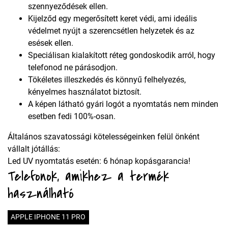
szennyeződések ellen.
Kijelződ egy megerősített keret védi, ami ideális
védelmet nyújt a szerencsétlen helyzetek és az
esések ellen.
Speciálisan kialakított réteg gondoskodik arról, hogy
telefonod ne párásodjon.
Tökéletes illeszkedés és könnyű felhelyezés,
kényelmes használatot biztosít.
A képen látható gyári logót a nyomtatás nem minden
esetben fedi 100%-osan.
Általános szavatossági kötelességeinken felül önként
vállalt jótállás:
Led UV nyomtatás esetén: 6 hónap kopásgarancia!
Telefonok, amikhez a termék
használható
APPLE IPHONE 11 PRO