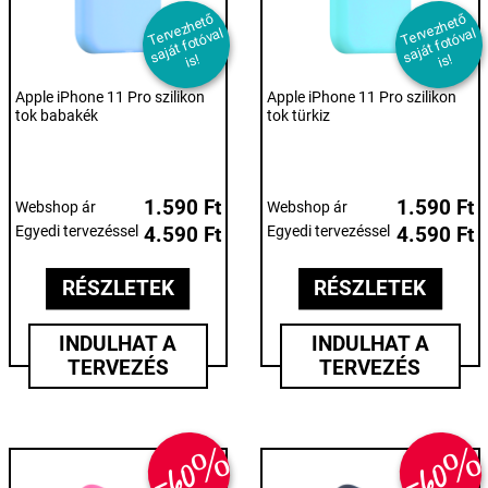
T
er
e
z
h
et
ő
s
aj
át f
ot
ó
v
i
T
er
e
z
h
et
ő
s
aj
át f
ot
ó
v
i
v
al
v
al
s!
s!
Apple iPhone 11 Pro szilikon
Apple iPhone 11 Pro szilikon
tok babakék
tok türkiz
1.590 Ft
1.590 Ft
Webshop ár
Webshop ár
Egyedi tervezéssel
4.590 Ft
Egyedi tervezéssel
4.590 Ft
RÉSZLETEK
RÉSZLETEK
INDULHAT A
INDULHAT A
TERVEZÉS
TERVEZÉS
-60%
-60