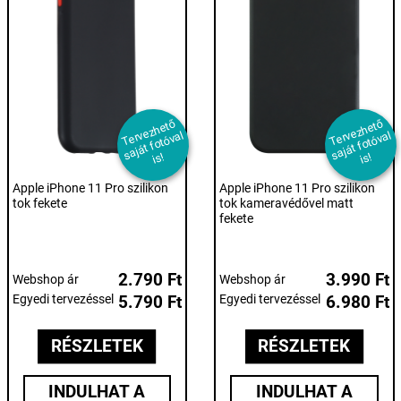
T
er
e
z
h
et
ő
s
aj
át f
ot
ó
v
i
T
er
e
z
h
et
ő
s
aj
át f
ot
ó
v
i
v
al
v
al
s!
s!
Apple iPhone 11 Pro szilikon
Apple iPhone 11 Pro szilikon
tok fekete
tok kameravédővel matt
fekete
2.790 Ft
3.990 Ft
Webshop ár
Webshop ár
Egyedi tervezéssel
5.790 Ft
Egyedi tervezéssel
6.980 Ft
RÉSZLETEK
RÉSZLETEK
INDULHAT A
INDULHAT A