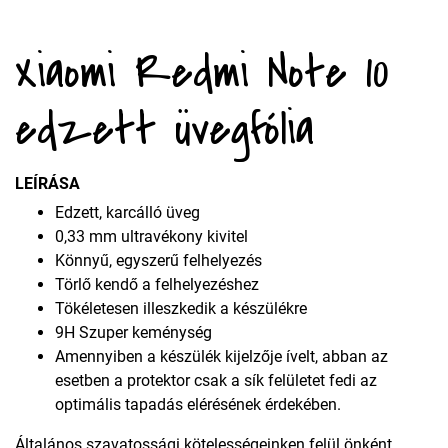
Xiaomi Redmi Note 10
edzett üvegfólia
LEÍRÁSA
Edzett, karcálló üveg
0,33 mm ultravékony kivitel
Könnyű, egyszerű felhelyezés
Törlő kendő a felhelyezéshez
Tökéletesen illeszkedik a készülékre
9H Szuper keménység
Amennyiben a készülék kijelzője ívelt, abban az
esetben a protektor csak a sík felületet fedi az
optimális tapadás elérésének érdekében.
Általános szavatossági kötelességeinken felül önként