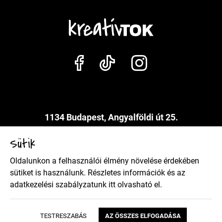
1134 Budapest, Angyalföldi út 25.
info@kreativtok.hu
Sütik
Oldalunkon a felhasználói élmény növelése érdekében
Adatkezelési szabályzat
sütiket is használunk. Részletes információk és az
adatkezelési szabályzatunk
itt
olvasható el.
Általános szerződési feltételek
TESTRESZABÁS
AZ ÖSSZES ELFOGADÁSA