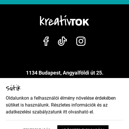
1134 Budapest, Angyalföldi út 25.
info@kreativtok.hu
Sütik
Oldalunkon a felhasználói élmény növelése érdekében
Adatkezelési szabályzat
sütiket is használunk. Részletes információk és az
adatkezelési szabályzatunk
itt
olvasható el.
Általános szerződési feltételek