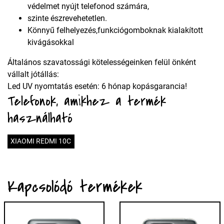
védelmet nyújt telefonod számára,
szinte észrevehetetlen.
Könnyű felhelyezés,funkciógomboknak kialakított
kivágásokkal
Általános szavatossági kötelességeinken felül önként
vállalt jótállás:
Led UV nyomtatás esetén: 6 hónap kopásgarancia!
Telefonok, amikhez a termék
használható
XIAOMI REDMI 10C
Kapcsolódó termékek