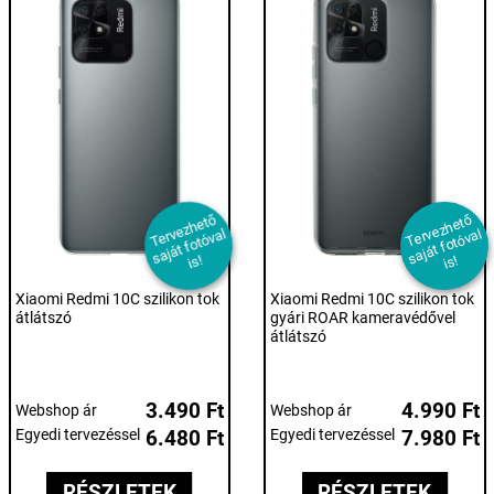
T
er
e
z
h
et
ő
s
aj
át f
ot
ó
v
i
T
er
e
z
h
et
ő
s
aj
át f
ot
ó
v
i
v
al
v
al
s!
s!
Xiaomi Redmi 10C szilikon tok
Xiaomi Redmi 10C szilikon tok
átlátszó
gyári ROAR kameravédővel
átlátszó
3.490 Ft
4.990 Ft
Webshop ár
Webshop ár
Egyedi tervezéssel
6.480 Ft
Egyedi tervezéssel
7.980 Ft
RÉSZLETEK
RÉSZLETEK