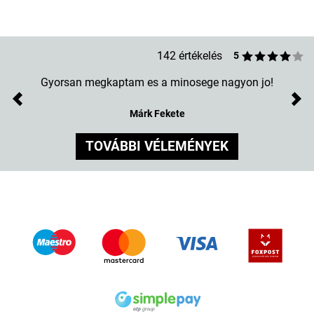
142 értékelés
5
Egyszerűen nagyon jól nézz ki a tokon, imádom ezt a
mintát, most az van nekem rajta.
Previous
Nex
Kíra Vrabec
TOVÁBBI VÉLEMÉNYEK