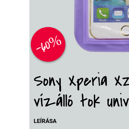
-60%
Sony Xperia X
vízálló tok univ
LEÍRÁSA