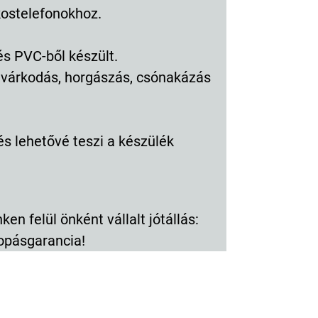
okostelefonokhoz.
s PVC-ből készült.
úvárkodás, horgászás, csónakázás
és lehetővé teszi a készülék
en felül önként vállalt jótállás:
opásgarancia!