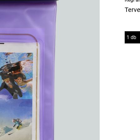
Terve
1 db