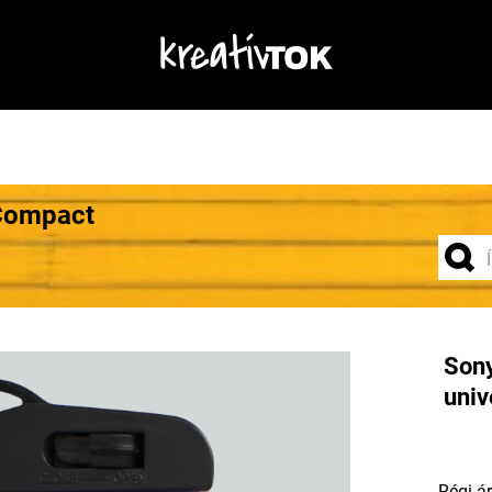
Compact
Sony
univ
Régi ár