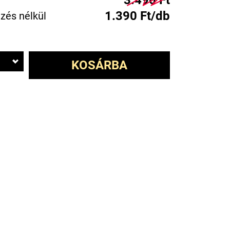
3.490 Ft
1.390 Ft/db
zés nélkül
KOSÁRBA