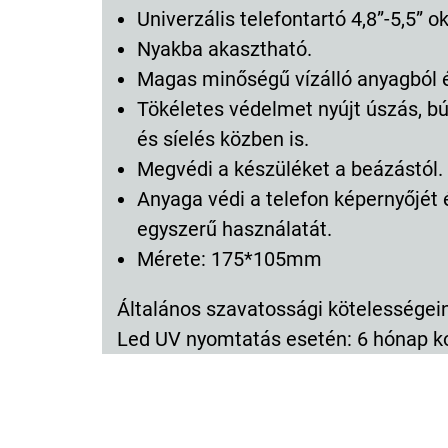
Univerzális telefontartó 4,8”-5,5” 
Nyakba akasztható.
Magas minőségű vízálló anyagból é
Tökéletes védelmet nyújt úszás, b
és síelés közben is.
Megvédi a készüléket a beázástól.
Anyaga védi a telefon képernyőjét 
egyszerű használatát.
Mérete: 175*105mm
Általános szavatossági kötelességeink
Led UV nyomtatás esetén: 6 hónap k