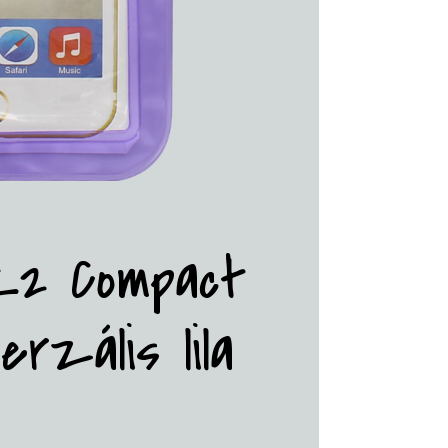
Z2 Compact
erzális lila