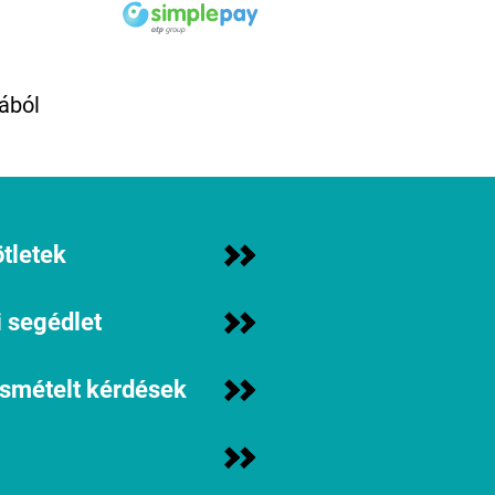
ából
tletek
 segédlet
ismételt kérdések