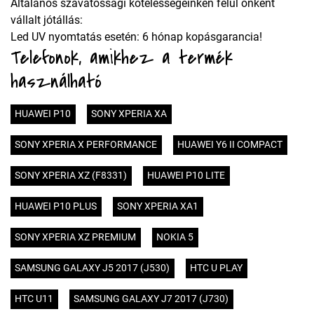
Általános szavatossági kötelességeinken felül önként
vállalt jótállás:
Led UV nyomtatás esetén: 6 hónap kopásgarancia!
Telefonok, amikhez a termék
használható
HUAWEI P10
SONY XPERIA XA
SONY XPERIA X PERFORMANCE
HUAWEI Y6 II COMPACT
SONY XPERIA XZ (F8331)
HUAWEI P10 LITE
HUAWEI P10 PLUS
SONY XPERIA XA1
SONY XPERIA XZ PREMIUM
NOKIA 5
SAMSUNG GALAXY J5 2017 (J530)
HTC U PLAY
HTC U11
SAMSUNG GALAXY J7 2017 (J730)