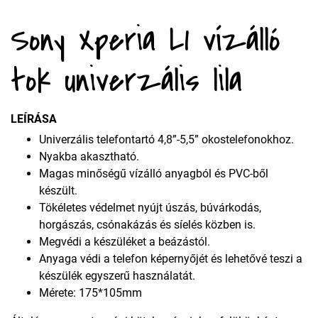
Sony Xperia L1 vízálló
tok univerzális lila
LEÍRÁSA
Univerzális telefontartó 4,8”-5,5” okostelefonokhoz.
Nyakba akasztható.
Magas minőségű vízálló anyagból és PVC-ből
készült.
Tökéletes védelmet nyújt úszás, búvárkodás,
horgászás, csónakázás és síelés közben is.
Megvédi a készüléket a beázástól.
Anyaga védi a telefon képernyőjét és lehetővé teszi a
készülék egyszerű használatát.
Mérete: 175*105mm