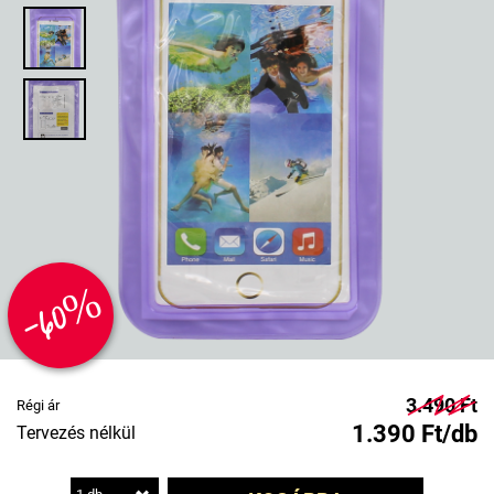
-60%
3.490 Ft
Régi ár
1.390 Ft/db
Tervezés nélkül