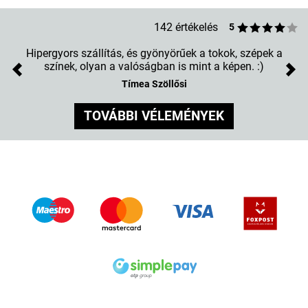
142 értékelés
5
 a
Nagyon jó a szín összeállítása,. Erősek a színek és
tervezet teljesen megvalósítja végeredményt.
Previous
Nex
Zsani L.
TOVÁBBI VÉLEMÉNYEK