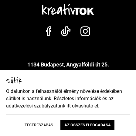
1134 Budapest, Angyalföldi út 25.
info@kreativtok.hu
Sütik
Oldalunkon a felhasználói élmény növelése érdekében
Adatkezelési szabályzat
sütiket is használunk. Részletes információk és az
adatkezelési szabályzatunk
itt
olvasható el.
Általános szerződési feltételek
TESTRESZABÁS
AZ ÖSSZES ELFOGADÁSA
Copyright 2026 Kreatívtok Design by BrandBar