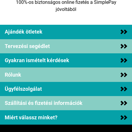
100%-os biztonságos online fizetés a SimplePay
jóvoltából
Ajándék ötletek
Tervezési segédlet
Gyakran ismételt kérdések
Rólunk
Ügyfélszolgálat
Szállítási és fizetési információk
Miért válassz minket?