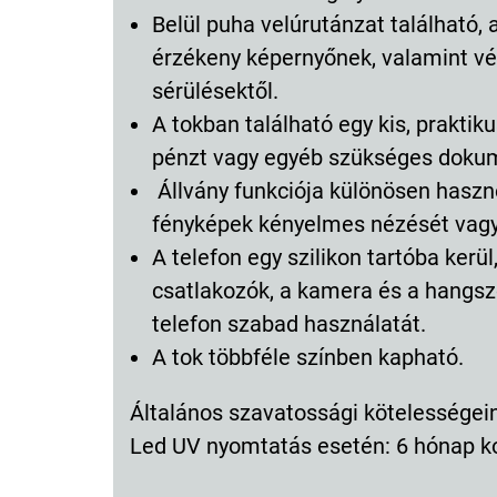
Belül puha velúrutánzat található, 
érzékeny képernyőnek, valamint véd
sérülésektől.
A tokban található egy kis, prakti
pénzt vagy egyéb szükséges dokum
Állvány funkciója különösen haszno
fényképek kényelmes nézését vagy
A telefon egy szilikon tartóba ker
csatlakozók, a kamera és a hangsz
telefon szabad használatát.
A tok többféle színben kapható.
Általános szavatossági kötelességeink
Led UV nyomtatás esetén: 6 hónap k