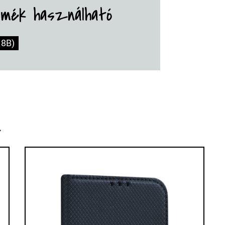
rmék használható
8B)
k