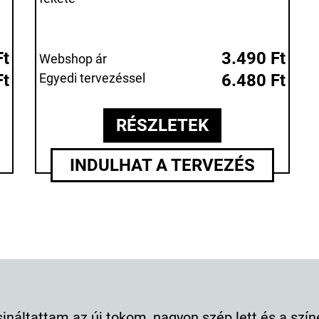
Ft
3.490 Ft
Webshop ár
Ft
Egyedi tervezéssel
6.480 Ft
RÉSZLETEK
INDULHAT A TERVEZÉS
m az új tokom, nagyon szép lett és a színei is nagy