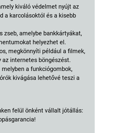
amely kiváló védelmet nyújt az
 a karcolásoktól és a kisebb
kus zseb, amelybe bankkártyákat,
entumokat helyezhet el.
s, megkönnyíti például a filmek,
 az internetes böngészést.
ül, melyben a funkciógombok,
órók kivágása lehetővé teszi a
en felül önként vállalt jótállás:
opásgarancia!