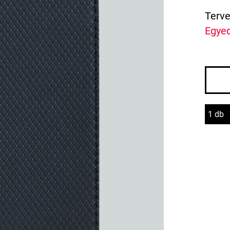
Terve
Egyed
1 db