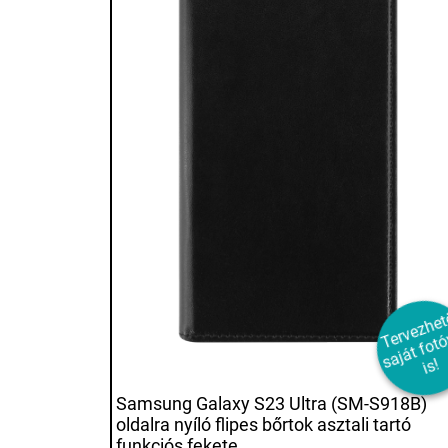
e
e
a
á
o
a
s!
Samsung Galaxy S23 Ultra (SM-S918B)
oldalra nyíló flipes bőrtok asztali tartó
funkciós fekete