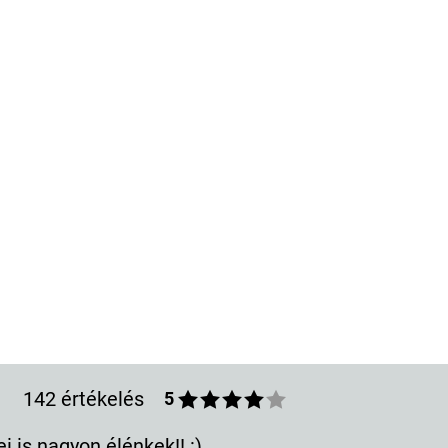
142 értékelés
5
on élénkek!! :)