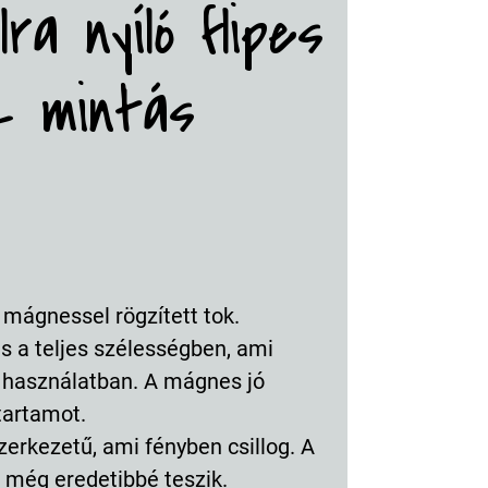
ra nyíló flipes
z mintás
 mágnessel rögzített tok.
s a teljes szélességben, ami
 használatban. A mágnes jó
tartamot.
erkezetű, ami fényben csillog. A
s még eredetibbé teszik.