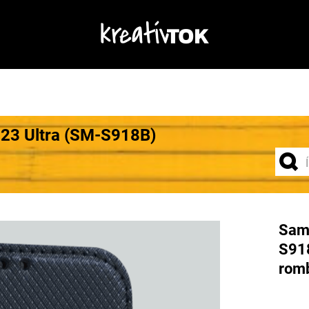
S23 Ultra (SM-S918B)
Sams
S918
romb