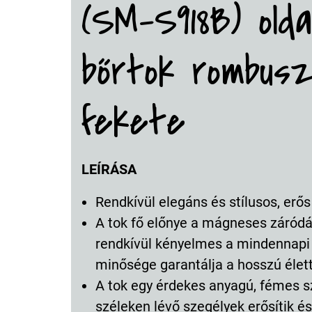
(SM-S918B) oldal
bőrtok rombus
fekete
LEÍRÁSA
Rendkívül elegáns és stílusos, erős
A tok fő előnye a mágneses záródá
rendkívül kényelmes a mindennapi
minősége garantálja a hosszú élet
A tok egy érdekes anyagú, fémes sz
széleken lévő szegélyek erősítik é