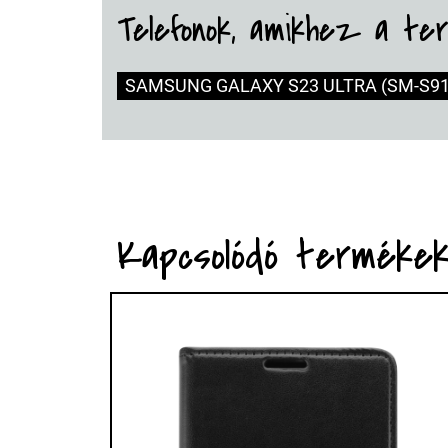
Telefonok, amikhez a te
SAMSUNG GALAXY S23 ULTRA (SM-S91
Kapcsolódó terméke