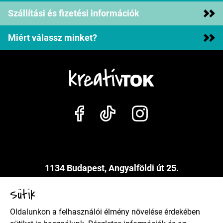
Szállítási és fizetési információk
Miért válassz minket?
1134 Budapest, Angyalföldi út 25.
info@kreativtok.hu
Sütik
Oldalunkon a felhasználói élmény növelése érdekében
Adatkezelési szabályzat