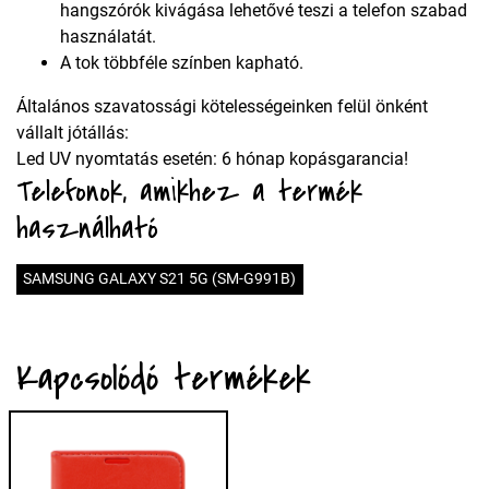
hangszórók kivágása lehetővé teszi a telefon szabad
használatát.
A tok többféle színben kapható.
Általános szavatossági kötelességeinken felül önként
vállalt jótállás:
Led UV nyomtatás esetén: 6 hónap kopásgarancia!
Telefonok, amikhez a termék
használható
SAMSUNG GALAXY S21 5G (SM-G991B)
Kapcsolódó termékek