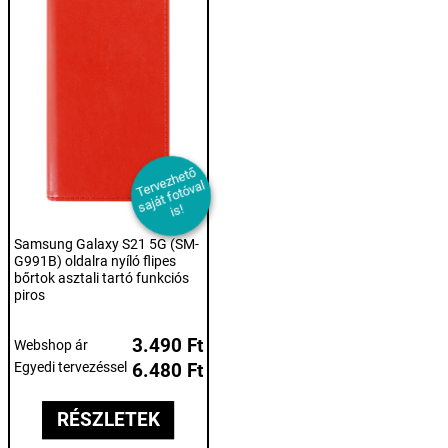
T
er
e
z
h
et
ő
s
aj
át f
ot
ó
v
i
v
al
s!
Samsung Galaxy S21 5G (SM-
G991B) oldalra nyíló flipes
bőrtok asztali tartó funkciós
piros
3.490 Ft
Webshop ár
Egyedi tervezéssel
6.480 Ft
RÉSZLETEK