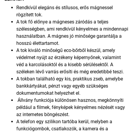
Rendkívül elegáns és stílusos, erős mágnessel
rögzített tok.
A tok fő előnye a mágneses záródás a teljes
szélességben, ami rendkívül kényelmes a mindennapi
használatban. A mágnes jó minősége garantálja a
hosszú élettartamot.
A tok kiváló minőségű eco-bőrből készül, amely
védelmet nyújt az érzékeny képernyőnek, valamint
véd a karcolásoktól és a kisebb sérülésektől. A
széleken lévő varrás erősíti és még eredetibbé teszi.
A tokban található egy kis, praktikus zseb, amelybe
bankkártyákat, pénzt vagy egyéb szükséges
dokumentumokat helyezhet el.
Állvány funkciója különösen hasznos, megkönnyíti
például a filmek, fényképek kényelmes nézését vagy
az internetes böngészést.
A telefon egy szilikon tartóba kerül, melyben a
funkciógombok, csatlakozók, a kamera és a