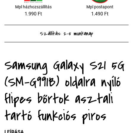
Mpl házhozszállítás
Mpl postapont
1.990 Ft
1.490 Ft
Szállítás: 2-5 munkanap
Samsung Galaxy S21 5G
(SM-G991B) oldalra nyíló
flipes bőrtok asztali
tartó funkciós piros
LEÍRÁSA