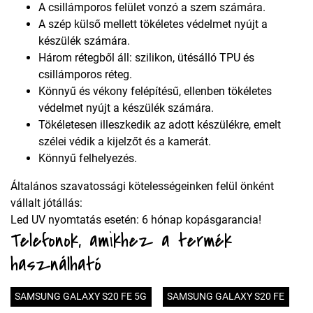
A csillámporos felület vonzó a szem számára.
A szép külső mellett tökéletes védelmet nyújt a
készülék számára.
Három rétegből áll: szilikon, ütésálló TPU és
csillámporos réteg.
Könnyű és vékony felépítésű, ellenben tökéletes
védelmet nyújt a készülék számára.
Tökéletesen illeszkedik az adott készülékre, emelt
szélei védik a kijelzőt és a kamerát.
Könnyű felhelyezés.
Általános szavatossági kötelességeinken felül önként
vállalt jótállás:
Led UV nyomtatás esetén: 6 hónap kopásgarancia!
Telefonok, amikhez a termék
használható
SAMSUNG GALAXY S20 FE 5G
SAMSUNG GALAXY S20 FE