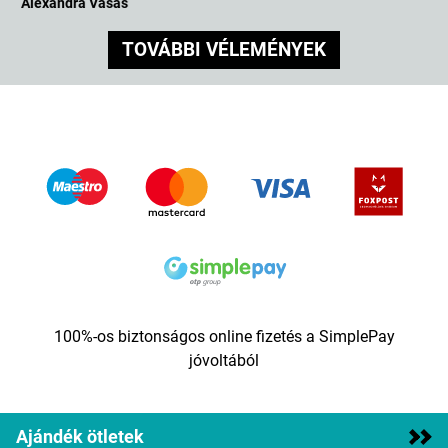
Anita Biróné Végh
TOVÁBBI VÉLEMÉNYEK
100%-os biztonságos online fizetés a SimplePay
jóvoltából
Ajándék ötletek