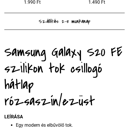
1.990 Ft
1.490 Ft
Szállítás: 2-5 munkanap
Samsung Galaxy S20 FE
szilikon tok csillogó
hátlap
rózsaszín/ezüst
LEÍRÁSA
Egy modern és elbűvölő tok.