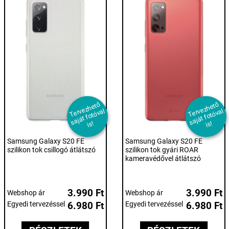
T
er
e
z
h
et
ő
s
aj
át f
ot
ó
v
i
T
er
e
z
h
et
ő
s
aj
át f
ot
ó
v
i
v
al
v
al
s!
s!
Samsung Galaxy S20 FE
Samsung Galaxy S20 FE
szilikon tok csillogó átlátszó
szilikon tok gyári ROAR
kameravédővel átlátszó
3.990 Ft
3.990 Ft
Webshop ár
Webshop ár
Egyedi tervezéssel
6.980 Ft
Egyedi tervezéssel
6.980 Ft