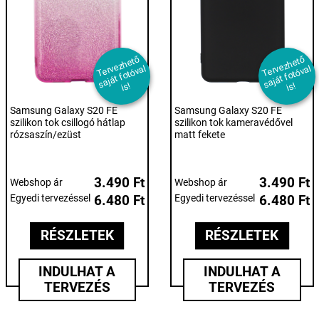
T
er
e
z
h
et
ő
s
aj
át f
ot
ó
v
i
T
er
e
z
h
et
ő
s
aj
át f
ot
ó
v
i
v
al
v
al
s!
s!
Samsung Galaxy S20 FE
Samsung Galaxy S20 FE
szilikon tok csillogó hátlap
szilikon tok kameravédővel
rózsaszín/ezüst
matt fekete
3.490 Ft
3.490 Ft
Webshop ár
Webshop ár
Egyedi tervezéssel
6.480 Ft
Egyedi tervezéssel
6.480 Ft
RÉSZLETEK
RÉSZLETEK
INDULHAT A
INDULHAT A
TERVEZÉS
TERVEZÉS