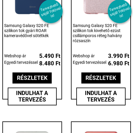
T
er
e
z
h
et
ő
s
aj
át f
ot
ó
v
i
T
er
e
z
h
et
ő
s
aj
át f
ot
ó
v
i
v
al
v
al
s!
s!
Samsung Galaxy S20 FE
Samsung Galaxy S20 FE
szilikon tok gyári ROAR
szilikon tok kivehető ezüst
kameravédővel sötétkék
csillámporos réteg halvány
rózsaszín
5.490 Ft
3.990 Ft
Webshop ár
Webshop ár
Egyedi tervezéssel
8.480 Ft
Egyedi tervezéssel
6.980 Ft
RÉSZLETEK
RÉSZLETEK
INDULHAT A
INDULHAT A
TERVEZÉS
TERVEZÉS