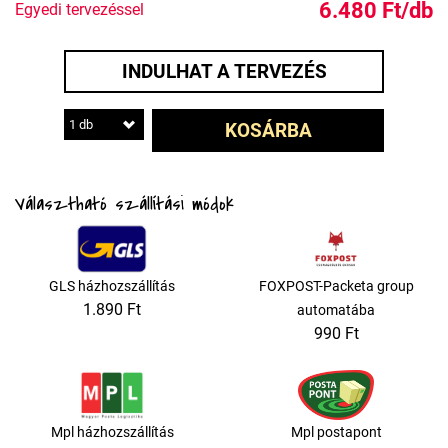
6.480 Ft/db
Egyedi tervezéssel
INDULHAT A TERVEZÉS
1 db
KOSÁRBA
Választható szállítási módok
GLS házhozszállítás
FOXPOST-Packeta group
1.890 Ft
automatába
990 Ft
Mpl házhozszállítás
Mpl postapont