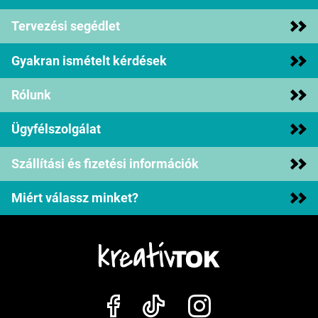
Tervezési segédlet
Gyakran ismételt kérdések
Rólunk
Ügyfélszolgálat
Szállítási és fizetési információk
Miért válassz minket?