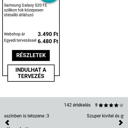
Samsung Galaxy S20 FE
szilikon tok közepesen
ütésálló átlátszó
3.490 Ft
Webshop ár
Egyedi tervezéssel
6.480 Ft
RÉSZLETEK
INDULHAT A
TERVEZÉS
142 értékelés
5
Szuper kivitel és gyorsaság. Tényleg szerettel készült!
?
Previous
Nex