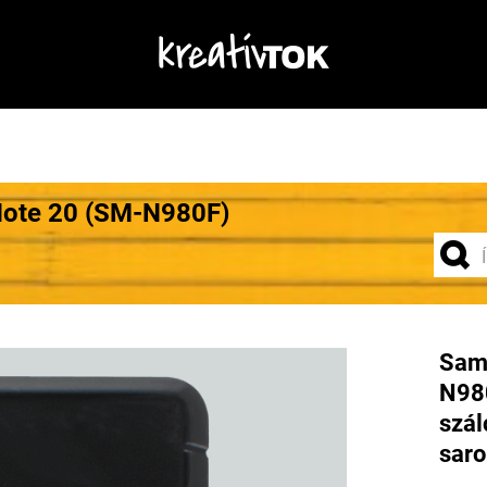
Note 20 (SM-N980F)
Sam
N980
szál
saro