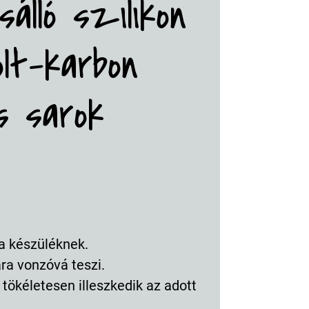
álló szilikon
lt-karbon
s sarok
a készüléknek.
ra vonzóvá teszi.
 tökéletesen illeszkedik az adott