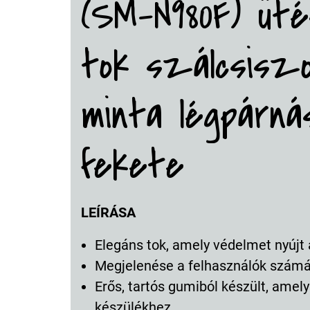
(SM-N980F) ütés
tok szálcsiszo
minta légpárná
fekete
LEÍRÁSA
Elegáns tok, amely védelmet nyújt 
Megjelenése a felhasználók számá
Erős, tartós gumiból készült, amely
készülékhez.