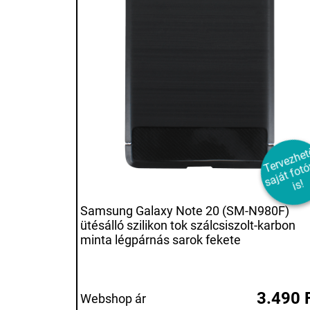
e
e
a
á
o
a
s!
Samsung Galaxy Note 20 (SM-N980F)
ütésálló szilikon tok szálcsiszolt-karbon
minta légpárnás sarok fekete
3.490 
Webshop ár