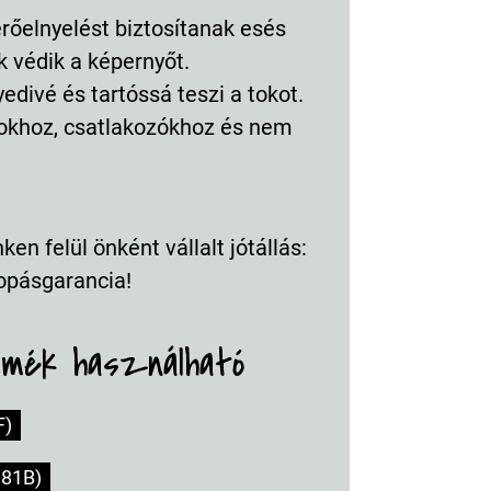
erőelnyelést biztosítanak esés
 védik a képernyőt.
divé és tartóssá teszi a tokot.
bokhoz, csatlakozókhoz és nem
en felül önként vállalt jótállás:
opásgarancia!
rmék használható
F)
81B)