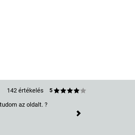
142 értékelés
5
z oldalt. ?
Next