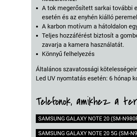
A tok megerősített sarkai további 
esetén és az enyhén kiálló peremek
A karbon motívum a hátoldalon egye
Teljes hozzáférést biztosít a gom
zavarja a kamera használatát.
Könnyű felhelyezés
Általános szavatossági kötelességeink
Led UV nyomtatás esetén: 6 hónap k
Telefonok, amikhez a te
SAMSUNG GALAXY NOTE 20 (SM-N980
SAMSUNG GALAXY NOTE 20 5G (SM-N9