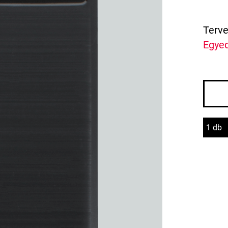
Terve
Egyed
1 db