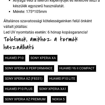
Anyaga védi a telefon képernyőjét és lehetővé teszi a
készülék egyszerű használatát.
Mérete: 175*105mm
Általános szavatossági kötelességeinken felül önként
vállalt jótállás:
Led UV nyomtatás esetén: 6 hónap kopásgarancia!
Telefonok, amikhez a termék
használható
HUAWEI P10
SONY XPERIA XA
SONY XPERIA X PERFORMANCE
HUAWEI Y6 II COMPACT
SONY XPERIA XZ (F8331)
HUAWEI P10 LITE
HUAWEI P10 PLUS
SONY XPERIA XA1
SONY XPERIA XZ PREMIUM
NOKIA 5