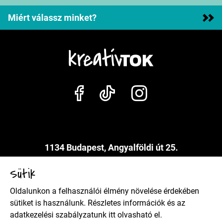
Miért válassz minket?
1134 Budapest, Angyalföldi út 25.
info@kreativtok.hu
Sütik
Oldalunkon a felhasználói élmény növelése érdekében
Adatkezelési szabályzat
sütiket is használunk. Részletes információk és az
adatkezelési szabályzatunk
itt
olvasható el.