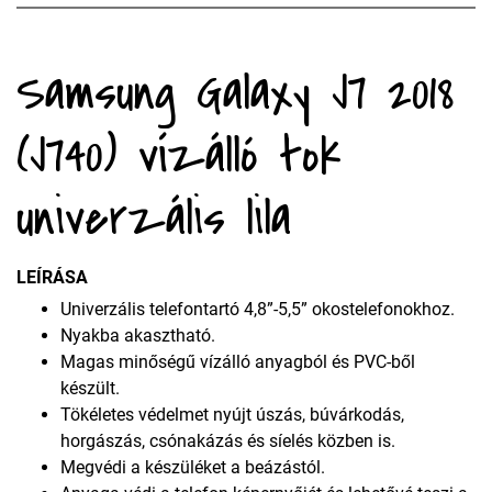
Samsung Galaxy J7 2018
(J740) vízálló tok
univerzális lila
LEÍRÁSA
Univerzális telefontartó 4,8”-5,5” okostelefonokhoz.
Nyakba akasztható.
Magas minőségű vízálló anyagból és PVC-ből
készült.
Tökéletes védelmet nyújt úszás, búvárkodás,
horgászás, csónakázás és síelés közben is.
Megvédi a készüléket a beázástól.