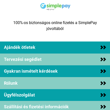
100%-os biztonságos online fizetés a SimplePay
jóvoltából
Ajándék ötletek
Tervezési segédlet
Gyakran ismételt kérdések
Rólunk
Ügyfélszolgálat
Szállítási és fizetési információk