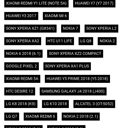
XIAOMI REDMI Y1 LITE (NOTE 5A)
HUAWEI Y7 (Y7 2017)
HUAWEI Y3 2017
XIAOMI MI 6
SONY XPERIA XZ1 (G8341)
NOKIA 7
SONY XPERIA L2
SONY XPERIA XA2
HTC U11 LIFE
LG Q8
NOKIA 2
NOKIA 6 2018 (6.1)
SONY XPERIA XZ2 COMPACT
GOOGLE PIXEL 2
SONY XPERIA XA1 PLUS
XIAOMI REDMI 5A
HUAWEI Y5 PRIME 2018 (Y5 2018)
HTC DESIRE 12
SAMSUNG GALAXY J4 2018 (J400)
LG K8 2018 (K9)
LG K10 2018
ALCATEL 3 (OT-5052)
LG Q7
XIAOMI REDMI 6
NOKIA 2 2018 (2.1)