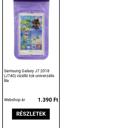
Samsung Galaxy J7 2018
(J740) vízálló tok univerzális
lila
1.390 Ft
Webshop ár
RÉSZLETEK