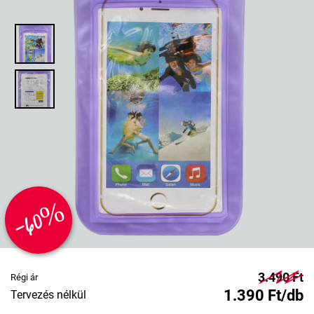
-60%
3.490 Ft
Régi ár
1.390 Ft/db
Tervezés nélkül