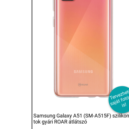
e
e
a
á
o
a
s!
Samsung Galaxy A51 (SM-A515F) sziliko
tok gyári ROAR átlátszó