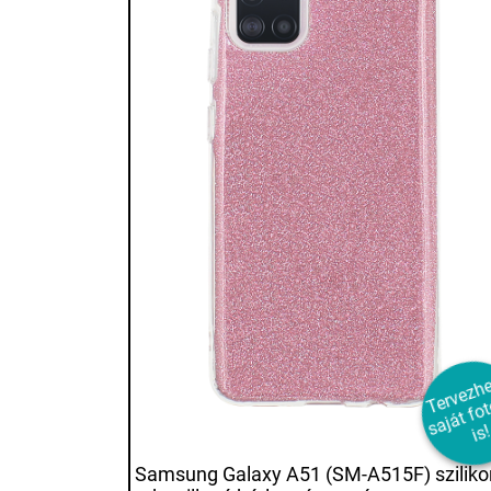
e
e
a
á
o
a
s
Samsung Galaxy A51 (SM-A515F) sziliko