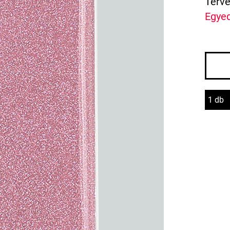
Terve
Egyed
1 db