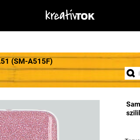
A51 (SM-A515F)
Sam
szil