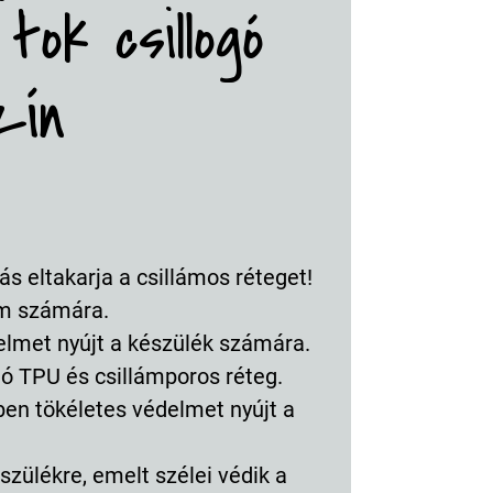
tok csillogó
zín
ás eltakarja a csillámos réteget!
em számára.
elmet nyújt a készülék számára.
lló TPU és csillámporos réteg.
ben tökéletes védelmet nyújt a
szülékre, emelt szélei védik a