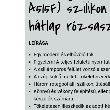
A515F) szilikon 
hátlap rózsas
LEÍRÁSA
Egy modern és elbűvölő tok.
Figyelem! A teljes felületű nyomtat
A csillámporos felület vonzó a sz
A szép külső mellett tökéletes véd
Három rétegből áll: szilikon, ütésá
Könnyű és vékony felépítésű, ellen
készülék számára.
Tökéletesen illeszkedik az adott ké