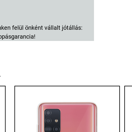
en felül önként vállalt jótállás:
opásgarancia!
k