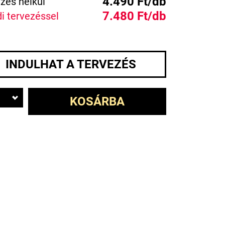
4.490 Ft/db
zés nélkül
7.480 Ft/db
i tervezéssel
INDULHAT A TERVEZÉS
KOSÁRBA