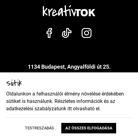
1134 Budapest, Angyalföldi út 25.
info@kreativtok.hu
Sütik
Oldalunkon a felhasználói élmény növelése érdekében
Adatkezelési szabályzat
sütiket is használunk. Részletes információk és az
adatkezelési szabályzatunk
itt
olvasható el.
Általános szerződési feltételek
TESTRESZABÁS
AZ ÖSSZES ELFOGADÁSA
Copyright 2026 Kreatívtok Design by BrandBar