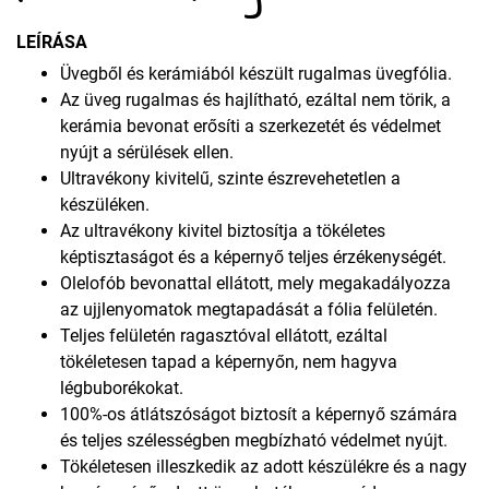
LEÍRÁSA
Üvegből és kerámiából készült rugalmas üvegfólia.
Az üveg rugalmas és hajlítható, ezáltal nem törik, a
kerámia bevonat erősíti a szerkezetét és védelmet
nyújt a sérülések ellen.
Ultravékony kivitelű, szinte észrevehetetlen a
készüléken.
Az ultravékony kivitel biztosítja a tökéletes
képtisztaságot és a képernyő teljes érzékenységét.
Olelofób bevonattal ellátott, mely megakadályozza
az ujjlenyomatok megtapadását a fólia felületén.
Teljes felületén ragasztóval ellátott, ezáltal
tökéletesen tapad a képernyőn, nem hagyva
légbuborékokat.
100%-os átlátszóságot biztosít a képernyő számára
és teljes szélességben megbízható védelmet nyújt.
Tökéletesen illeszkedik az adott készülékre és a nagy