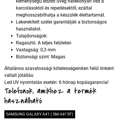
keménységű edzett üveg hatékonyan véd a
karcolásoktól és repedésektől, ezáltal
meghosszabíthatja a készülék élettartamát.
Lekerekített szélei garantálják a biztonságos
használatot.
Tulajdonságok:
Ragasztó: A teljes felületen
Vastagság: 0,3 mm
Biztonsági szint: Magas
Általános szavatossági kötelességeinken felül önként
vállalt jótállás:
Led UV nyomtatás esetén: 6 hónap kopásgarancia!
Telefonok, amikhez a termék
használható
SAMSUNG GALAXY A41 ( SM-A415F)