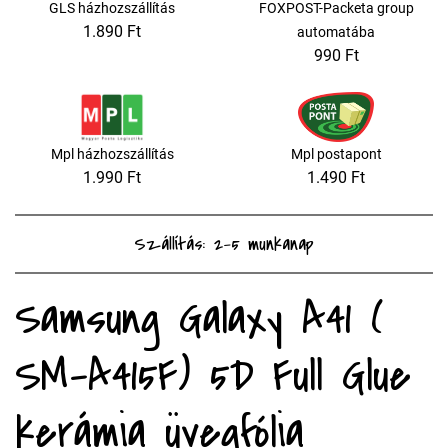
GLS házhozszállítás
FOXPOST-Packeta group
1.890 Ft
automatába
990 Ft
Mpl házhozszállítás
Mpl postapont
1.990 Ft
1.490 Ft
Szállítás: 2-5 munkanap
Samsung Galaxy A41 (
SM-A415F) 5D Full Glue
kerámia üvegfólia