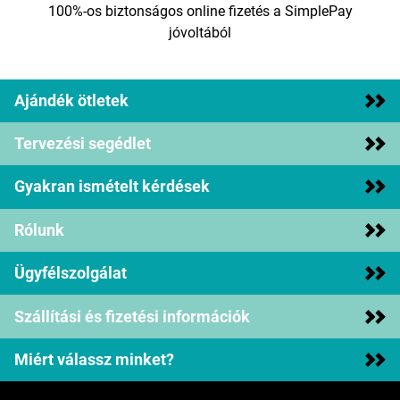
100%-os biztonságos online fizetés a SimplePay
jóvoltából
Ajándék ötletek
Tervezési segédlet
Gyakran ismételt kérdések
Rólunk
Ügyfélszolgálat
Szállítási és fizetési információk
Miért válassz minket?