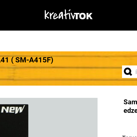
A41 ( SM-A415F)
Sam
edze