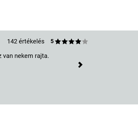
142 értékelés
5
z van nekem rajta.
Next