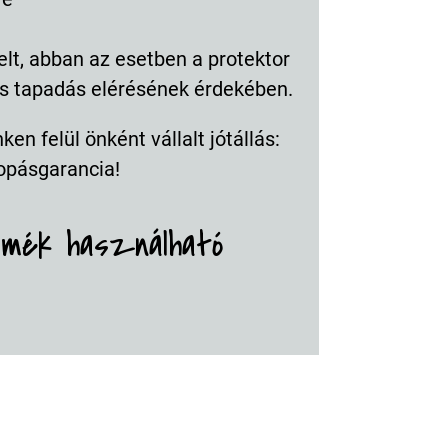
elt, abban az esetben a protektor
lis tapadás elérésének érdekében.
en felül önként vállalt jótállás:
opásgarancia!
rmék használható