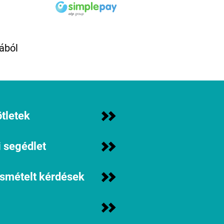
ából
tletek
 segédlet
ismételt kérdések