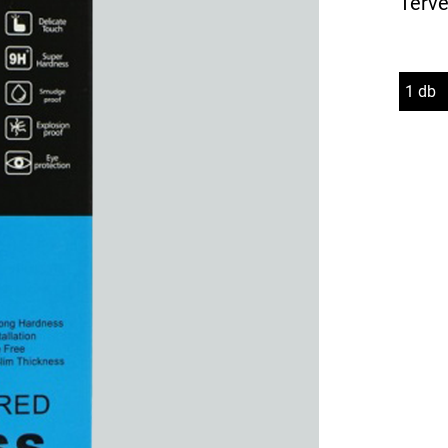
Terve
1 db