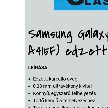
Samsung Galax
A415F) edzett 
LEÍRÁSA
Edzett, karcálló üveg
0,33 mm ultravékony kivitel
Könnyű, egyszerű felhelyezés
Törlő kendő a felhelyezéshez
Tökéletesen illeszkedik a készülék