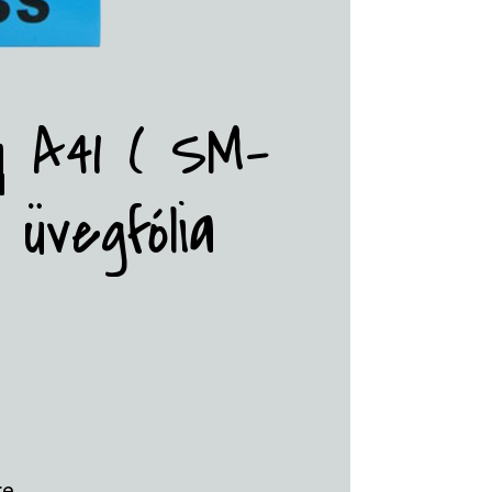
y A41 ( SM-
üvegfólia
re