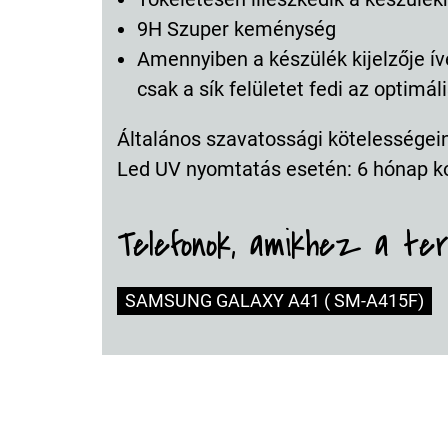
9H Szuper keménység
Amennyiben a készülék kijelzője ív
csak a sík felületet fedi az optimá
Általános szavatossági kötelességeink
Led UV nyomtatás esetén: 6 hónap k
Telefonok, amikhez a te
SAMSUNG GALAXY A41 ( SM-A415F)