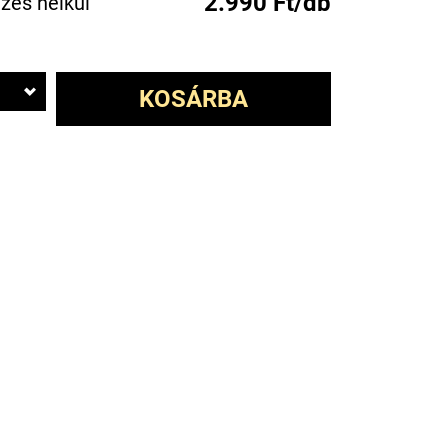
2.990 Ft/db
zés nélkül
KOSÁRBA