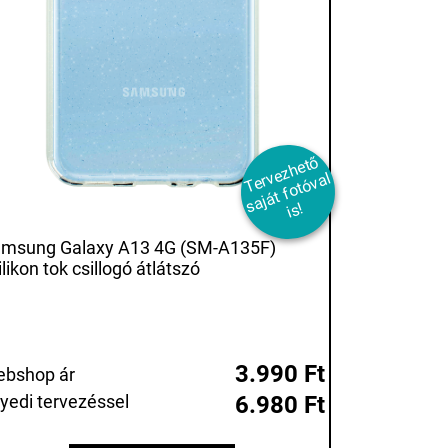
T
er
e
z
h
et
ő
s
aj
át
f
ot
ó
v
i
v
al
s!
msung Galaxy A13 4G (SM-A135F)
ilikon tok csillogó átlátszó
3.990 Ft
bshop ár
yedi tervezéssel
6.980 Ft