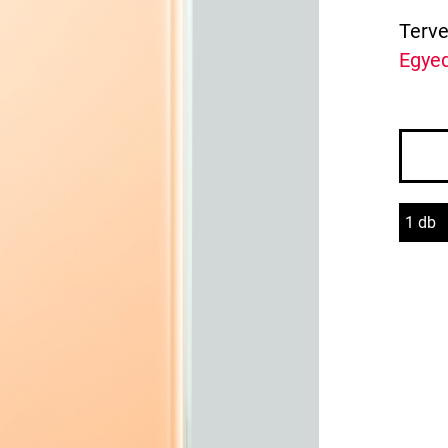
Terve
Egyed
1 db