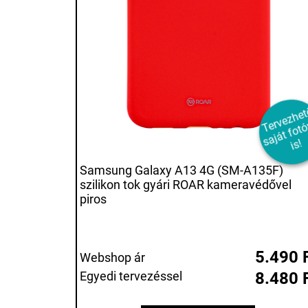
e
e
a
á
o
a
s!
Samsung Galaxy A13 4G (SM-A135F)
szilikon tok gyári ROAR kameravédővel
piros
5.490 
Webshop ár
Egyedi tervezéssel
8.480 