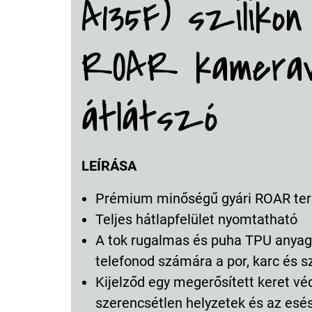
A135F) szilikon
ROAR kamerav
átlátszó
LEÍRÁSA
Prémium minőségű gyári ROAR te
Teljes hátlapfelület nyomtatható
A tok rugalmas és puha TPU anyagb
telefonod számára a por, karc és 
Kijelződ egy megerősített keret véd
szerencsétlen helyzetek és az esés