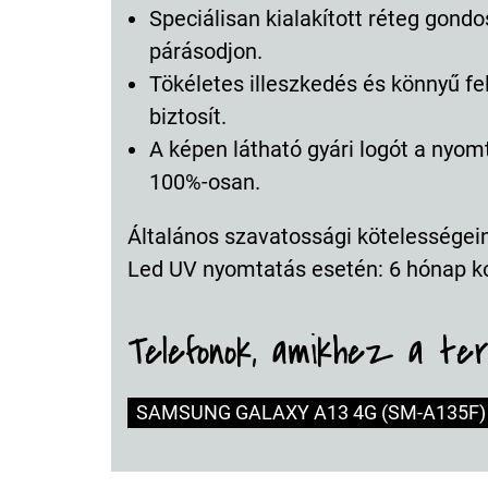
Speciálisan kialakított réteg gondo
párásodjon.
Tökéletes illeszkedés és könnyű f
biztosít.
A képen látható gyári logót a nyo
100%-osan.
Általános szavatossági kötelességeink
Led UV nyomtatás esetén: 6 hónap k
Telefonok, amikhez a te
SAMSUNG GALAXY A13 4G (SM-A135F)