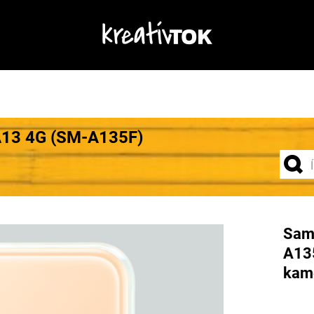
A13 4G (SM-A135F)
Sam
A135
kame