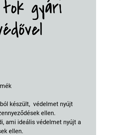
 tok gyári
édővel
rmék
ól készült, védelmet nyújt
szennyeződések ellen.
i, ami ideális védelmet nyújt a
ek ellen.