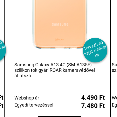
T
r
e
z
h
t
ő
s
j
t
f
t
ó
v
i
T
er
e
z
h
et
ő
s
aj
át
f
ot
ó
v
i
v
l
v
al
s!
Samsung Galaxy A13 4G (SM-A135F)
Sa
szilikon tok gyári ROAR kameravédővel
sz
átlátszó
Ft
4.490 Ft
Webshop ár
We
Ft
Egyedi tervezéssel
7.480 Ft
Eg