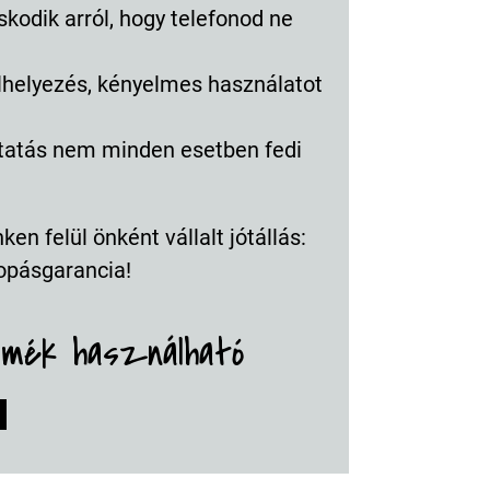
skodik arról, hogy telefonod ne
elhelyezés, kényelmes használatot
mtatás nem minden esetben fedi
en felül önként vállalt jótállás:
opásgarancia!
rmék használható