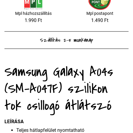
Mpl házhozszállítás
Mpl postapont
1.990 Ft
1.490 Ft
Szállítás: 2-5 munkanap
Samsung Galaxy A04s
(SM-A047F) szilikon
tok csillogó átlátszó
LEÍRÁSA
Teljes hátlapfelület nyomtatható