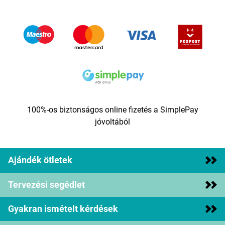
100%-os biztonságos online fizetés a SimplePay
jóvoltából
Ajándék ötletek
Tervezési segédlet
Gyakran ismételt kérdések