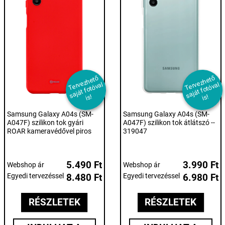
T
er
e
z
h
et
ő
s
aj
át f
ot
ó
v
i
T
er
e
z
h
et
ő
s
aj
át f
ot
ó
v
i
v
al
v
al
s!
s!
Samsung Galaxy A04s (SM-
Samsung Galaxy A04s (SM-
A047F) szilikon tok gyári
A047F) szilikon tok átlátszó --
ROAR kameravédővel piros
319047
5.490 Ft
3.990 Ft
Webshop ár
Webshop ár
Egyedi tervezéssel
8.480 Ft
Egyedi tervezéssel
6.980 Ft
RÉSZLETEK
RÉSZLETEK