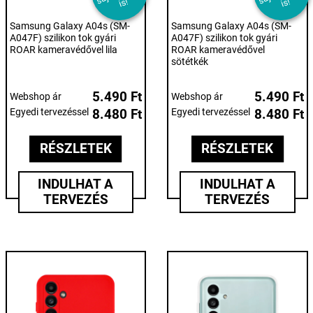
s!
s!
Samsung Galaxy A04s (SM-
Samsung Galaxy A04s (SM-
A047F) szilikon tok gyári
A047F) szilikon tok gyári
ROAR kameravédővel lila
ROAR kameravédővel
sötétkék
5.490 Ft
5.490 Ft
Webshop ár
Webshop ár
Egyedi tervezéssel
8.480 Ft
Egyedi tervezéssel
8.480 Ft
RÉSZLETEK
RÉSZLETEK
INDULHAT A
INDULHAT A
TERVEZÉS
TERVEZÉS