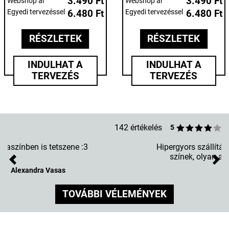
3.490 Ft
3.490 Ft
Webshop ár
Webshop ár
Egyedi tervezéssel
6.480 Ft
Egyedi tervezéssel
6.480 Ft
RÉSZLETEK
RÉSZLETEK
INDULHAT A
INDULHAT A
TERVEZÉS
TERVEZÉS
142 értékelés
5
Hipergyors szállítás, és gyönyörűek a tokok, szépek a
színek, olyan a valóságban is mint a képen. :)
Previous
Nex
Tímea Szöllősi
TOVÁBBI VÉLEMÉNYEK