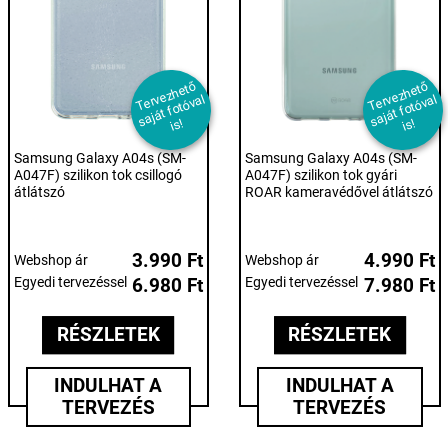
T
er
e
z
h
et
ő
s
aj
át f
ot
ó
v
i
T
er
e
z
h
et
ő
s
aj
át f
ot
ó
v
i
v
al
v
al
s!
s!
Samsung Galaxy A04s (SM-
Samsung Galaxy A04s (SM-
A047F) szilikon tok csillogó
A047F) szilikon tok gyári
átlátszó
ROAR kameravédővel átlátszó
3.990 Ft
4.990 Ft
Webshop ár
Webshop ár
Egyedi tervezéssel
6.980 Ft
Egyedi tervezéssel
7.980 Ft
RÉSZLETEK
RÉSZLETEK
INDULHAT A
INDULHAT A
TERVEZÉS
TERVEZÉS