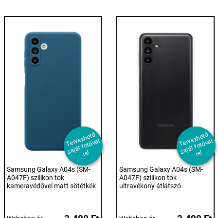
T
er
e
z
h
et
ő
s
aj
át f
ot
ó
v
i
T
er
e
z
h
et
ő
s
aj
át f
ot
ó
v
i
v
al
v
al
s!
s!
Samsung Galaxy A04s (SM-
Samsung Galaxy A04s (SM-
A047F) szilikon tok
A047F) szilikon tok
kameravédővel matt sötétkék
ultravékony átlátszó