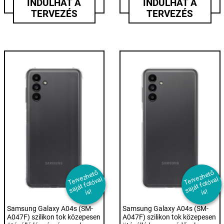
INDULHAT A
INDULHAT A
TERVEZÉS
TERVEZÉS
T
er
e
z
h
et
ő
s
aj
át f
ot
ó
v
i
T
er
e
z
h
et
ő
s
aj
át f
ot
ó
v
i
v
al
v
al
s!
s!
Samsung Galaxy A04s (SM-
Samsung Galaxy A04s (SM-
A047F) szilikon tok közepesen
A047F) szilikon tok közepesen