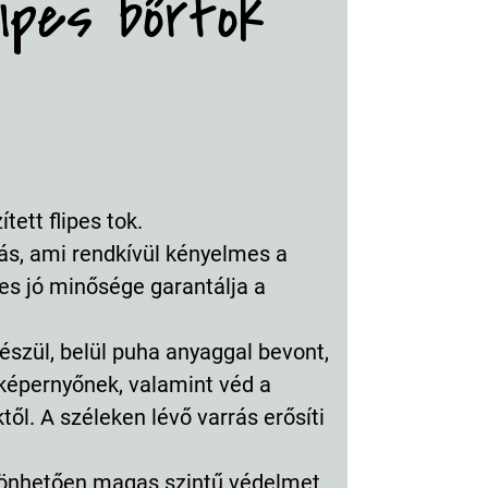
lipes bőrtok
ett flipes tok.
ás, ami rendkívül kényelmes a
s jó minősége garantálja a
észül, belül puha anyaggal bevont,
képernyőnek, valamint véd a
től. A széleken lévő varrás erősíti
szönhetően magas szintű védelmet