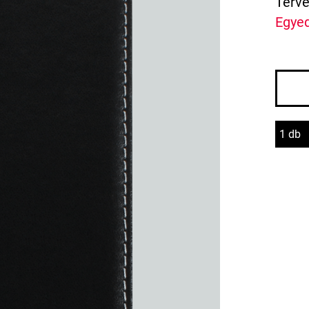
Terve
Egyed
1 db