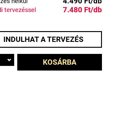
4.490 Ft/db
zés nélkül
7.480 Ft/db
i tervezéssel
INDULHAT A TERVEZÉS
KOSÁRBA