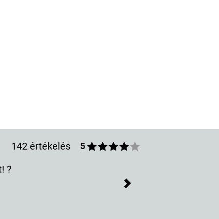
142 értékelés
5
Next