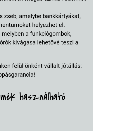
kus zseb, amelybe bankkártyákat,
entumokat helyezhet el.
ül, melyben a funkciógombok,
órók kivágása lehetővé teszi a
en felül önként vállalt jótállás:
opásgarancia!
rmék használható