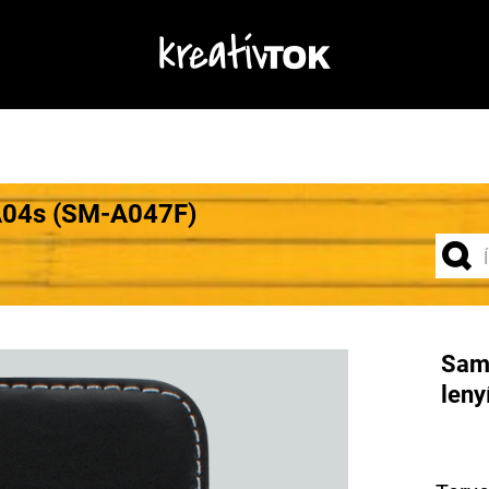
A04s (SM-A047F)
Sam
leny