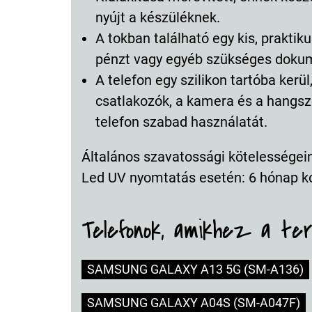
nyújt a készüléknek.
A tokban található egy kis, prakti
pénzt vagy egyéb szükséges dokum
A telefon egy szilikon tartóba ker
csatlakozók, a kamera és a hangsz
telefon szabad használatát.
Általános szavatossági kötelességeink
Led UV nyomtatás esetén: 6 hónap k
Telefonok, amikhez a te
SAMSUNG GALAXY A13 5G (SM-A136)
SAMSUNG GALAXY A04S (SM-A047F)