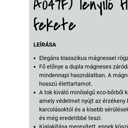
A047F) lenyíló f
fekete
LEÍRÁSA
Elegáns klasszikus mágnessel rögzít
Fő előnye a dupla mágneses záród
mindennapi használatban. A mágne
hosszú élettartamot.
A tok kiváló minőségű eco-bőrből k
amely védelmet nyújt az érzékeny 
karcolásoktól és a kisebb sérülések
és még eredetibbé teszi.
Kialakítása merevített, ennek kö