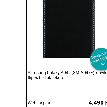
e
e
a
á
o
a
s!
Samsung Galaxy A04s (SM-A047F) lenyíl
flipes bőrtok fekete
4.490 
Webshop ár