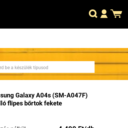
sung Galaxy A04s (SM-A047F)
íló flipes bőrtok fekete