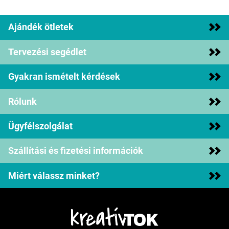
Ajándék ötletek
Tervezési segédlet
Gyakran ismételt kérdések
Rólunk
Ügyfélszolgálat
Szállítási és fizetési információk
Miért válassz minket?