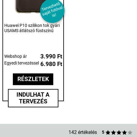
T
er
e
z
h
et
ő
s
aj
át f
ot
ó
v
i
v
al
s!
Huawei P10 szilikon tok gyári
USAMS átlátszó füstszínű
3.990 Ft
Webshop ár
Egyedi tervezéssel
6.980 Ft
RÉSZLETEK
INDULHAT A
TERVEZÉS
142 értékelés
5