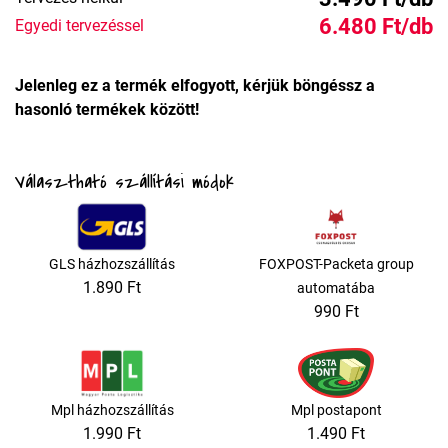
6.480 Ft/db
Egyedi tervezéssel
Jelenleg ez a termék elfogyott, kérjük böngéssz a
hasonló termékek között!
Választható szállítási módok
GLS házhozszállítás
FOXPOST-Packeta group
1.890 Ft
automatába
990 Ft
Mpl házhozszállítás
Mpl postapont
1.990 Ft
1.490 Ft