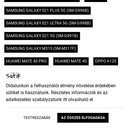
SAMSUNG GALAXY S21 PLUS 5G (SM-G996B)
SAMSUNG GALAXY S21 ULTRA 5G (SM-G998B)
SAMSUNG GALAXY S21 5G (SM-G991B)
SAMSUNG GALAXY M31S (SM-M317F)
HUAWEI MATE 40 PRO
HUAWEI MATE 40
OPPO A12S
Sütik
HUAWEI HONOR 9X PRO
HUAWEI HONOR 9X
Oldalunkon a felhasználói élmény növelése érdekében
SONY XPERIA 5 II
XIAOMI POCO X3 NFC
NOKIA 5.4
sütiket is használunk. Részletes információk és az
adatkezelési szabályzatunk
itt
olvasható el.
MOTOROLA MOTO E7
SAMSUNG GALAXY A02S (SM-A025)
TESTRESZABÁS
AZ ÖSSZES ELFOGADÁSA
SAMSUNG GALAXY A52 4G (SM-A525F)