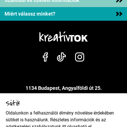
Szállítási és fizetési információk
Miért válassz minket?
1134 Budapest, Angyalföldi út 25.
info@kreativtok.hu
Sütik
Oldalunkon a felhasználói élmény növelése érdekében
Adatkezelési szabályzat
sütiket is használunk. Részletes információk és az
adatkezelési szabályzatunk
itt
olvasható el.