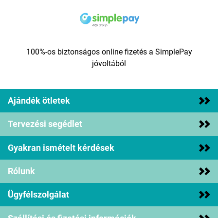
100%-os biztonságos online fizetés a SimplePay
jóvoltából
Ajándék ötletek
Tervezési segédlet
Gyakran ismételt kérdések
Rólunk
Ügyfélszolgálat