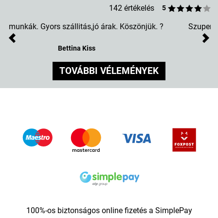
142 értékelés
5
Szuper kivitel és gyorsaság. Tényleg szerettel készült!
?
Previous
Nex
Anita Biróné Végh
TOVÁBBI VÉLEMÉNYEK
100%-os biztonságos online fizetés a SimplePay