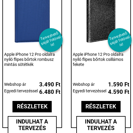
T
er
e
z
h
et
ő
s
aj
át f
ot
ó
v
i
T
er
e
z
h
et
ő
s
aj
át f
ot
ó
v
i
v
al
v
al
s!
s!
Apple iPhone 12 Pro oldalra
Apple iPhone 12 Pro oldalra
nyíló flipes bőrtok rombusz
nyíló flipes bőrtok csillámos
mintás sötétkék
fekete
3.490 Ft
1.590 Ft
Webshop ár
Webshop ár
Egyedi tervezéssel
6.480 Ft
Egyedi tervezéssel
4.590 Ft
RÉSZLETEK
RÉSZLETEK
INDULHAT A
INDULHAT A
TERVEZÉS
TERVEZÉS