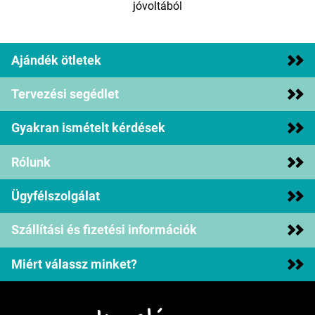
jóvoltából
Ajándék ötletek
Tervezési segédlet
Gyakran ismételt kérdések
Rólunk
Ügyfélszolgálat
Szállítási és fizetési információk
Miért válassz minket?