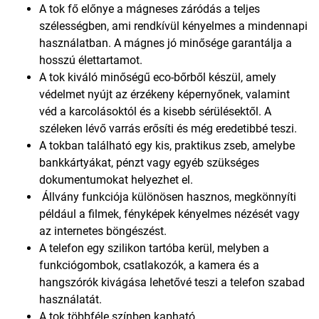
A tok fő előnye a mágneses záródás a teljes
szélességben, ami rendkívül kényelmes a mindennapi
használatban. A mágnes jó minősége garantálja a
hosszú élettartamot.
A tok kiváló minőségű eco-bőrből készül, amely
védelmet nyújt az érzékeny képernyőnek, valamint
véd a karcolásoktól és a kisebb sérülésektől. A
széleken lévő varrás erősíti és még eredetibbé teszi.
A tokban található egy kis, praktikus zseb, amelybe
bankkártyákat, pénzt vagy egyéb szükséges
dokumentumokat helyezhet el.
Állvány funkciója különösen hasznos, megkönnyíti
például a filmek, fényképek kényelmes nézését vagy
az internetes böngészést.
A telefon egy szilikon tartóba kerül, melyben a
funkciógombok, csatlakozók, a kamera és a
hangszórók kivágása lehetővé teszi a telefon szabad
használatát.
A tok többféle színben kapható.