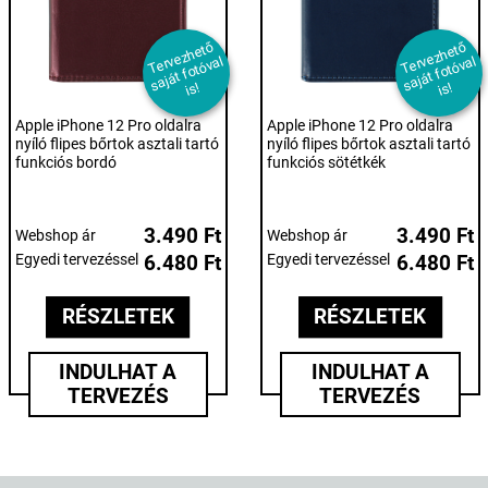
T
er
e
z
h
et
ő
s
aj
át f
ot
ó
v
i
T
er
e
z
h
et
ő
s
aj
át f
ot
ó
v
i
v
al
v
al
s!
s!
Apple iPhone 12 Pro oldalra
Apple iPhone 12 Pro oldalra
nyíló flipes bőrtok asztali tartó
nyíló flipes bőrtok asztali tartó
funkciós bordó
funkciós sötétkék
3.490 Ft
3.490 Ft
Webshop ár
Webshop ár
Egyedi tervezéssel
6.480 Ft
Egyedi tervezéssel
6.480 Ft
RÉSZLETEK
RÉSZLETEK
INDULHAT A
INDULHAT A
TERVEZÉS
TERVEZÉS