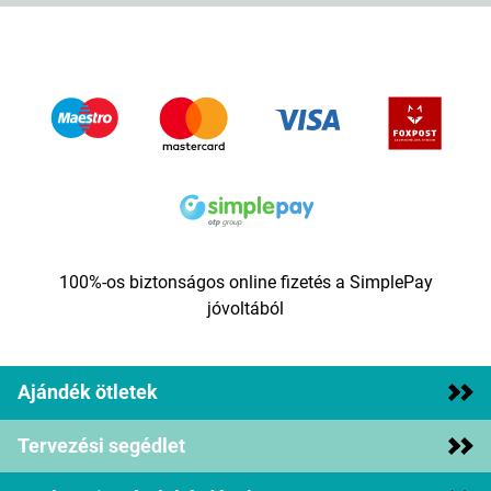
100%-os biztonságos online fizetés a SimplePay
jóvoltából
Ajándék ötletek
Tervezési segédlet