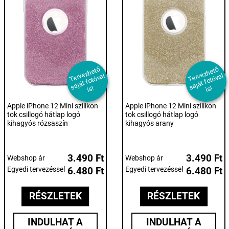
T
er
e
z
h
et
ő
s
aj
át f
ot
ó
v
i
T
er
e
z
h
et
ő
s
aj
át f
ot
ó
v
i
v
al
v
al
s!
s!
Apple iPhone 12 Mini szilikon
Apple iPhone 12 Mini szilikon
tok csillogó hátlap logó
tok csillogó hátlap logó
kihagyós rózsaszín
kihagyós arany
3.490 Ft
3.490 Ft
Webshop ár
Webshop ár
Egyedi tervezéssel
6.480 Ft
Egyedi tervezéssel
6.480 Ft
RÉSZLETEK
RÉSZLETEK
INDULHAT A
INDULHAT A