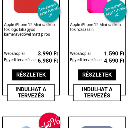
T
er
e
z
h
et
ő
s
aj
át f
ot
ó
v
i
T
er
e
z
h
et
ő
s
aj
át f
ot
ó
v
i
v
al
v
al
s!
s!
Apple iPhone 12 Mini szilikon
Apple iPhone 12 Mini szilikon
tok logó kihagyós
tok rózsaszín
kameravédővel matt piros
3.990 Ft
1.590 Ft
Webshop ár
Webshop ár
Egyedi tervezéssel
6.980 Ft
Egyedi tervezéssel
4.590 Ft
RÉSZLETEK
RÉSZLETEK
INDULHAT A
INDULHAT A
TERVEZÉS
TERVEZÉS
-60%