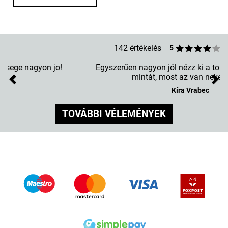
142 értékelés
5
Egyszerűen nagyon jól nézz ki a tokon, imádom ezt a
mintát, most az van nekem rajta.
Previous
Nex
Kíra Vrabec
TOVÁBBI VÉLEMÉNYEK