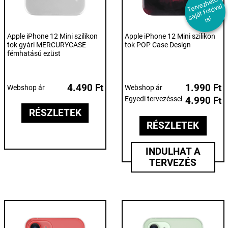
T
er
e
z
h
et
ő
s
aj
át f
ot
ó
v
i
v
al
s!
Apple iPhone 12 Mini szilikon
Apple iPhone 12 Mini szilikon
tok gyári MERCURYCASE
tok POP Case Design
fémhatású ezüst
4.490 Ft
1.990 Ft
Webshop ár
Webshop ár
Egyedi tervezéssel
4.990 Ft
RÉSZLETEK
RÉSZLETEK
INDULHAT A
TERVEZÉS