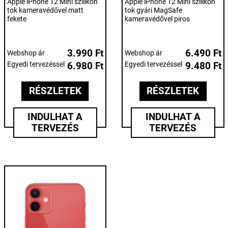
Apple iPhone 12 Mini szilikon
Apple iPhone 12 Mini szilikon
tok kameravédővel matt
tok gyári MagSafe
fekete
kameravédővel piros
3.990 Ft
6.490 Ft
Webshop ár
Webshop ár
Egyedi tervezéssel
6.980 Ft
Egyedi tervezéssel
9.480 Ft
RÉSZLETEK
RÉSZLETEK
INDULHAT A
INDULHAT A
TERVEZÉS
TERVEZÉS