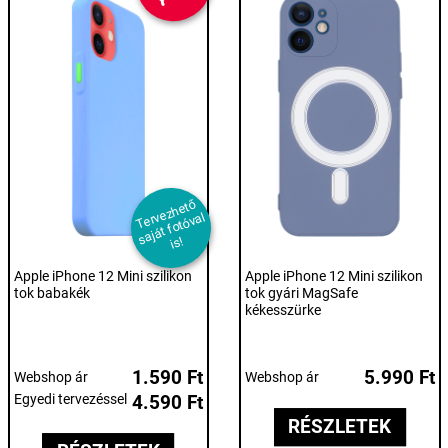
T
er
e
z
h
et
ő
s
aj
át f
ot
ó
v
i
v
al
s!
Apple iPhone 12 Mini szilikon
Apple iPhone 12 Mini szilikon
tok babakék
tok gyári MagSafe
kékesszürke
1.590 Ft
5.990 Ft
Webshop ár
Webshop ár
Egyedi tervezéssel
4.590 Ft
RÉSZLETEK