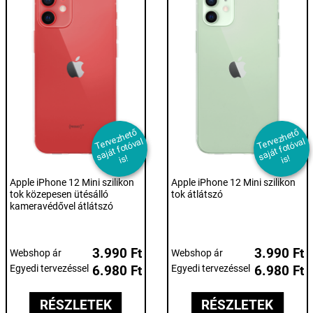
T
er
e
z
h
et
ő
s
aj
át f
ot
ó
v
i
T
er
e
z
h
et
ő
s
aj
át f
ot
ó
v
i
v
al
v
al
s!
s!
Apple iPhone 12 Mini szilikon
Apple iPhone 12 Mini szilikon
tok közepesen ütésálló
tok átlátszó
kameravédővel átlátszó
3.990 Ft
3.990 Ft
Webshop ár
Webshop ár
Egyedi tervezéssel
6.980 Ft
Egyedi tervezéssel
6.980 Ft
RÉSZLETEK
RÉSZLETEK