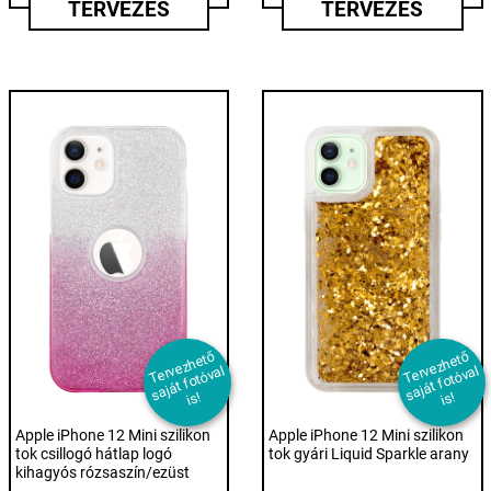
TERVEZÉS
TERVEZÉS
T
er
e
z
h
et
ő
s
aj
át f
ot
ó
v
i
T
er
e
z
h
et
ő
s
aj
át f
ot
ó
v
i
v
al
v
al
s!
s!
Apple iPhone 12 Mini szilikon
Apple iPhone 12 Mini szilikon
tok csillogó hátlap logó
tok gyári Liquid Sparkle arany
kihagyós rózsaszín/ezüst