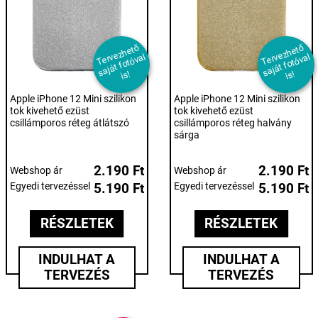
T
er
e
z
h
et
ő
s
aj
át f
ot
ó
v
i
T
er
e
z
h
et
ő
s
aj
át f
ot
ó
v
i
v
al
v
al
s!
s!
Apple iPhone 12 Mini szilikon
Apple iPhone 12 Mini szilikon
tok kivehető ezüst
tok kivehető ezüst
csillámporos réteg átlátszó
csillámporos réteg halvány
sárga
2.190 Ft
2.190 Ft
Webshop ár
Webshop ár
Egyedi tervezéssel
5.190 Ft
Egyedi tervezéssel
5.190 Ft
RÉSZLETEK
RÉSZLETEK
INDULHAT A
INDULHAT A
TERVEZÉS
TERVEZÉS