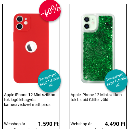
-60%
T
er
e
z
h
et
ő
s
aj
át f
ot
ó
v
i
T
er
e
z
h
et
ő
s
aj
át f
ot
ó
v
i
v
al
v
al
s!
s!
Apple iPhone 12 Mini szilikon
Apple iPhone 12 Mini szilikon
tok logó kihagyós
tok Liquid Glitter zöld
kameravédővel matt piros
1.590 Ft
4.490 Ft
Webshop ár
Webshop ár