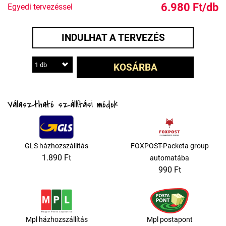
6.980 Ft/db
Egyedi tervezéssel
INDULHAT A TERVEZÉS
1 db
KOSÁRBA
Választható szállítási módok
GLS házhozszállítás
FOXPOST-Packeta group
1.890 Ft
automatába
990 Ft
Mpl házhozszállítás
Mpl postapont