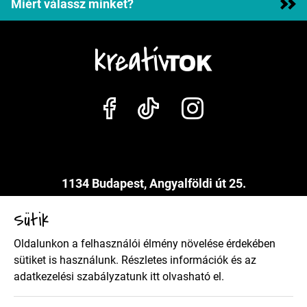
Miért válassz minket?
1134 Budapest, Angyalföldi út 25.
info@kreativtok.hu
Sütik
Oldalunkon a felhasználói élmény növelése érdekében
Adatkezelési szabályzat
sütiket is használunk. Részletes információk és az
adatkezelési szabályzatunk
itt
olvasható el.
Általános szerződési feltételek