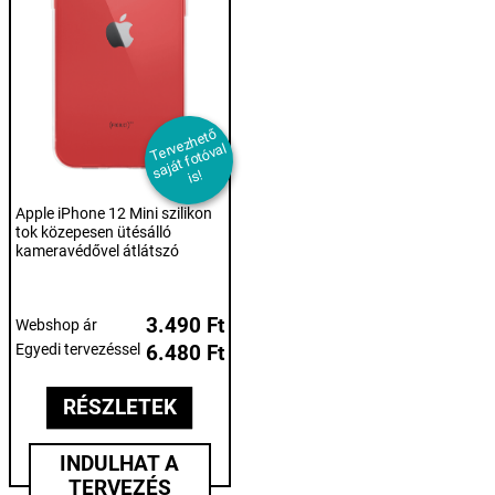
T
er
e
z
h
et
ő
s
aj
át f
ot
ó
v
i
v
al
s!
Apple iPhone 12 Mini szilikon
tok közepesen ütésálló
kameravédővel átlátszó
3.490 Ft
Webshop ár
Egyedi tervezéssel
6.480 Ft
RÉSZLETEK
INDULHAT A
TERVEZÉS