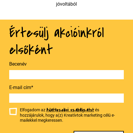
jóvoltából
Értesülj akcióinkról
elsőként
Becenév
E-mail cím*
Adatkezelési szabályzatot
Elfogadom az
és
hozzájárulok, hogy a(z) Kreatívtok marketing célú e-
mailekkel megkeressen.