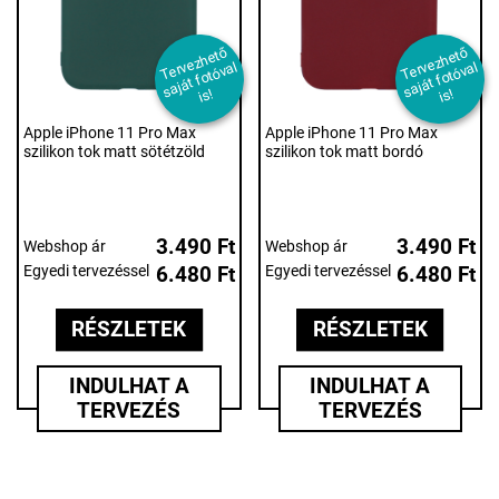
T
er
e
z
h
et
ő
s
aj
át f
ot
ó
v
i
T
er
e
z
h
et
ő
s
aj
át f
ot
ó
v
i
v
al
v
al
s!
s!
Apple iPhone 11 Pro Max
Apple iPhone 11 Pro Max
szilikon tok matt sötétzöld
szilikon tok matt bordó
3.490 Ft
3.490 Ft
Webshop ár
Webshop ár
Egyedi tervezéssel
6.480 Ft
Egyedi tervezéssel
6.480 Ft
RÉSZLETEK
RÉSZLETEK
INDULHAT A
INDULHAT A
TERVEZÉS
TERVEZÉS