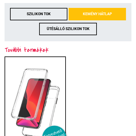
SZILIKON TOK
KEMÉNY HÁTLAP
ÜTÉSÁLLÓ SZILIKON TOK
További termékek
T
er
e
z
h
et
ő
s
aj
át f
ot
ó
v
i