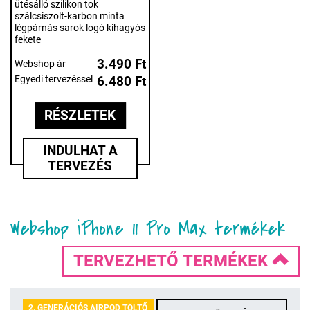
ütésálló szilikon tok
szálcsiszolt-karbon minta
légpárnás sarok logó kihagyós
fekete
3.490 Ft
Webshop ár
Egyedi tervezéssel
6.480 Ft
RÉSZLETEK
INDULHAT A
TERVEZÉS
Webshop iPhone 11 Pro Max termékek
TERVEZHETŐ TERMÉKEK
2. GENERÁCIÓS AIRPOD TÖLTŐ