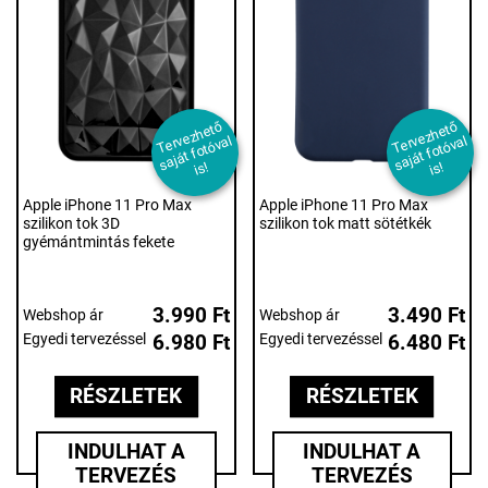
T
er
e
z
h
et
ő
s
aj
át f
ot
ó
v
i
T
er
e
z
h
et
ő
s
aj
át f
ot
ó
v
i
v
al
v
al
s!
s!
Apple iPhone 11 Pro Max
Apple iPhone 11 Pro Max
szilikon tok 3D
szilikon tok matt sötétkék
gyémántmintás fekete
3.990 Ft
3.490 Ft
Webshop ár
Webshop ár
Egyedi tervezéssel
6.980 Ft
Egyedi tervezéssel
6.480 Ft
RÉSZLETEK
RÉSZLETEK
INDULHAT A
INDULHAT A
TERVEZÉS
TERVEZÉS