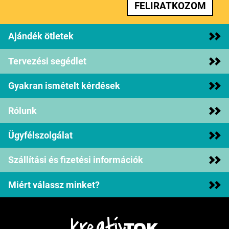
FELIRATKOZOM
Ajándék ötletek
Tervezési segédlet
Gyakran ismételt kérdések
Rólunk
Ügyfélszolgálat
Szállítási és fizetési információk
Miért válassz minket?