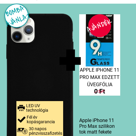
B
O
M
B
A
A
J
Á
N
L
A
T
AJÁNDÉK
APPLE IPHONE 11
PRO MAX EDZETT
ÜVEGFÓLIA
0 Ft
LED UV
technológia
Fél év
Apple iPhone 11
kopásgarancia
Pro Max szilikon
30 napos
tok matt fekete
pénzvisszafizetés