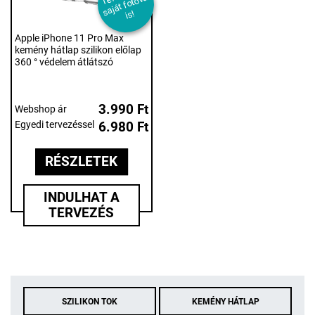
v
al
s!
Apple iPhone 11 Pro Max
kemény hátlap szilikon előlap
360 ° védelem átlátszó
3.990 Ft
Webshop ár
Egyedi tervezéssel
6.980 Ft
RÉSZLETEK
INDULHAT A
TERVEZÉS
SZILIKON TOK
KEMÉNY HÁTLAP