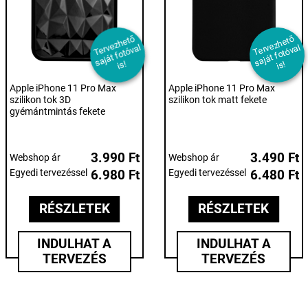
T
er
e
z
h
et
ő
s
aj
át f
ot
ó
v
i
T
er
e
z
h
et
ő
s
aj
át f
ot
ó
v
i
v
al
v
al
s!
s!
Apple iPhone 11 Pro Max
Apple iPhone 11 Pro Max
szilikon tok 3D
szilikon tok matt fekete
gyémántmintás fekete
3.990 Ft
3.490 Ft
Webshop ár
Webshop ár
Egyedi tervezéssel
6.980 Ft
Egyedi tervezéssel
6.480 Ft
RÉSZLETEK
RÉSZLETEK
INDULHAT A
INDULHAT A
TERVEZÉS
TERVEZÉS