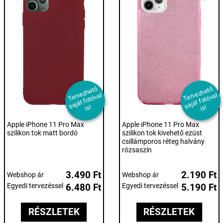
T
er
e
z
h
et
ő
s
aj
át f
ot
ó
v
i
T
er
e
z
h
et
ő
s
aj
át f
ot
ó
v
i
v
al
v
al
s!
s!
Apple iPhone 11 Pro Max
Apple iPhone 11 Pro Max
szilikon tok matt bordó
szilikon tok kivehető ezüst
csillámporos réteg halvány
rózsaszín
3.490 Ft
2.190 Ft
Webshop ár
Webshop ár
Egyedi tervezéssel
6.480 Ft
Egyedi tervezéssel
5.190 Ft
RÉSZLETEK
RÉSZLETEK