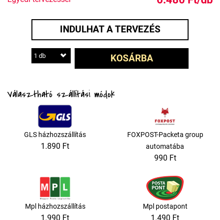
INDULHAT A TERVEZÉS
1 db
KOSÁRBA
Választható szállítási módok
GLS házhozszállítás
FOXPOST-Packeta group
1.890 Ft
automatába
990 Ft
Mpl házhozszállítás
Mpl postapont
1.990 Ft
1.490 Ft