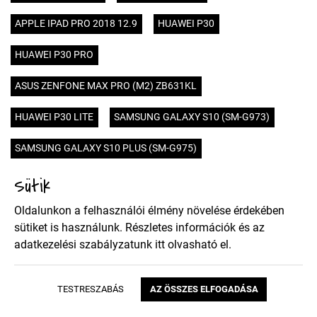
APPLE IPAD PRO 2018 12.9
HUAWEI P30
HUAWEI P30 PRO
ASUS ZENFONE MAX PRO (M2) ZB631KL
HUAWEI P30 LITE
SAMSUNG GALAXY S10 (SM-G973)
SAMSUNG GALAXY S10 PLUS (SM-G975)
Sütik
SAMSUNG GALAXY S10E (SM-G970)
Oldalunkon a felhasználói élmény növelése érdekében
ASUS ZENFONE MAX M2 (ZB633KL)
HUAWEI Y9 2019
sütiket is használunk. Részletes információk és az
SAMSUNG GALAXY J3 2018 (J337)
HUAWEI Y9 2018
adatkezelési szabályzatunk
itt
olvasható el.
HUAWEI HONOR VIEW 20
HUAWEI Y7 2019
TESTRESZABÁS
AZ ÖSSZES ELFOGADÁSA
SONY XPERIA 10 PLUS
SONY XPERIA 10