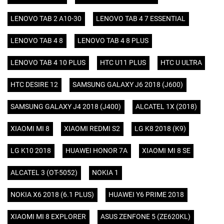
LENOVO TAB 2 A10-30
LENOVO TAB 4 7 ESSENTIAL
LENOVO TAB 4 8
LENOVO TAB 4 8 PLUS
LENOVO TAB 4 10 PLUS
HTC U11 PLUS
HTC U ULTRA
HTC DESIRE 12
SAMSUNG GALAXY J6 2018 (J600)
SAMSUNG GALAXY J4 2018 (J400)
ALCATEL 1X (2018)
XIAOMI MI 8
XIAOMI REDMI S2
LG K8 2018 (K9)
LG K10 2018
HUAWEI HONOR 7A
XIAOMI MI 8 SE
ALCATEL 3 (OT-5052)
NOKIA 1
NOKIA X6 2018 (6.1 PLUS)
HUAWEI Y6 PRIME 2018
XIAOMI MI 8 EXPLORER
ASUS ZENFONE 5 (ZE620KL)