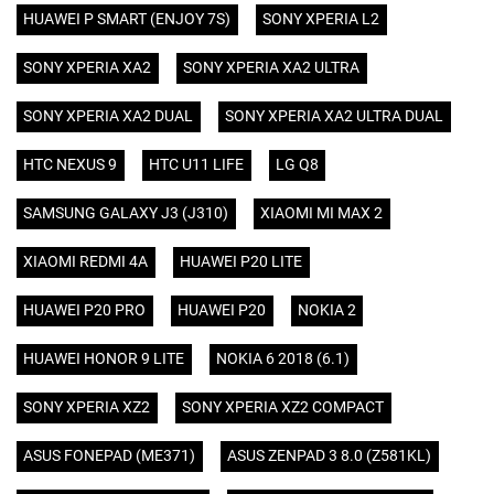
HUAWEI P SMART (ENJOY 7S)
SONY XPERIA L2
SONY XPERIA XA2
SONY XPERIA XA2 ULTRA
SONY XPERIA XA2 DUAL
SONY XPERIA XA2 ULTRA DUAL
HTC NEXUS 9
HTC U11 LIFE
LG Q8
SAMSUNG GALAXY J3 (J310)
XIAOMI MI MAX 2
XIAOMI REDMI 4A
HUAWEI P20 LITE
HUAWEI P20 PRO
HUAWEI P20
NOKIA 2
HUAWEI HONOR 9 LITE
NOKIA 6 2018 (6.1)
SONY XPERIA XZ2
SONY XPERIA XZ2 COMPACT
ASUS FONEPAD (ME371)
ASUS ZENPAD 3 8.0 (Z581KL)