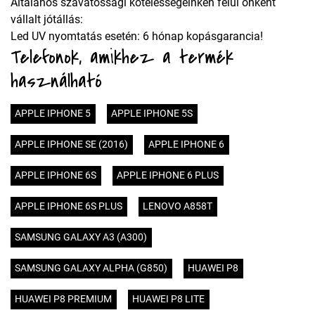
Általános szavatossági kötelességeinken felül önként
vállalt jótállás:
Led UV nyomtatás esetén: 6 hónap kopásgarancia!
Telefonok, amikhez a termék
használható
APPLE IPHONE 5
APPLE IPHONE 5S
APPLE IPHONE SE (2016)
APPLE IPHONE 6
APPLE IPHONE 6S
APPLE IPHONE 6 PLUS
APPLE IPHONE 6S PLUS
LENOVO A858T
SAMSUNG GALAXY A3 (A300)
SAMSUNG GALAXY ALPHA (G850)
HUAWEI P8
HUAWEI P8 PREMIUM
HUAWEI P8 LITE