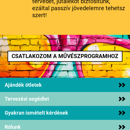
tervedet, jutalékot biztosítunk,
ezáltal passzív jövedelemre tehetsz
szert!
CSATLAKOZOM A MŰVÉSZPROGRAMHOZ
Ajándék ötletek
Tervezési segédlet
Gyakran ismételt kérdések
Rólunk