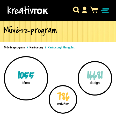
Művészprogram
Művészprogram
Karácsony
Karácsonyi Hangulat
1055
16681
téma
design
786
művész