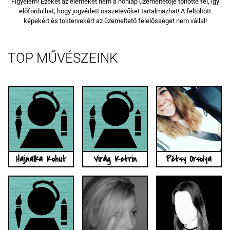
Figyelem! Ezeket az elemeket nem a honlap üzemeltetője töltötte fel, így
előfordulhat, hogy jogvédett összetevőket tartalmazhat! A feltöltött
képekért és toktervekért az üzemeltető felelősséget nem vállal!
TOP MŰVÉSZEINK
Hajnalka Kohut
Virág Ketrin
Pétsy Orsolya