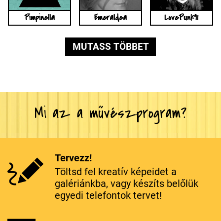
Pimpinella
Emeraldea
LovePunk91
MUTASS TÖBBET
Mi az a művészprogram?
Tervezz!
Töltsd fel kreatív képeidet a
galériánkba, vagy készíts belőlük
egyedi telefontok tervet!