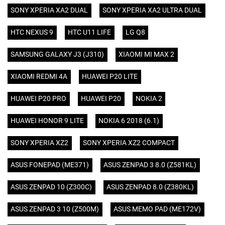
SONY XPERIA XA2 DUAL
SONY XPERIA XA2 ULTRA DUAL
HTC NEXUS 9
HTC U11 LIFE
LG Q8
SAMSUNG GALAXY J3 (J310)
XIAOMI MI MAX 2
XIAOMI REDMI 4A
HUAWEI P20 LITE
HUAWEI P20 PRO
HUAWEI P20
NOKIA 2
HUAWEI HONOR 9 LITE
NOKIA 6 2018 (6.1)
SONY XPERIA XZ2
SONY XPERIA XZ2 COMPACT
ASUS FONEPAD (ME371)
ASUS ZENPAD 3 8.0 (Z581KL)
ASUS ZENPAD 10 (Z300C)
ASUS ZENPAD 8.0 (Z380KL)
ASUS ZENPAD 3 10 (Z500M)
ASUS MEMO PAD (ME172V)