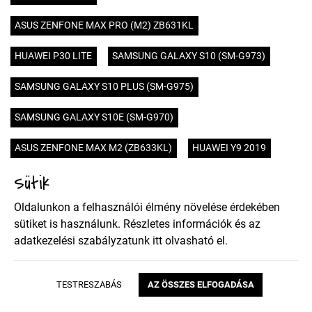
ASUS ZENFONE MAX PRO (M2) ZB631KL
HUAWEI P30 LITE
SAMSUNG GALAXY S10 (SM-G973)
SAMSUNG GALAXY S10 PLUS (SM-G975)
SAMSUNG GALAXY S10E (SM-G970)
ASUS ZENFONE MAX M2 (ZB633KL)
HUAWEI Y9 2019
Sütik
SAMSUNG GALAXY J3 2018 (J337)
HUAWEI Y9 2018
Oldalunkon a felhasználói élmény növelése érdekében
HUAWEI HONOR VIEW 20
HUAWEI Y7 2019
sütiket is használunk. Részletes információk és az
adatkezelési szabályzatunk
itt
olvasható el.
SONY XPERIA 10 PLUS
SONY XPERIA 10
XIAOMI REDMI NOTE 7
SAMSUNG GALAXY A40 (SM-405)
TESTRESZABÁS
AZ ÖSSZES ELFOGADÁSA
SAMSUNG GALAXY A70 (SM-705)