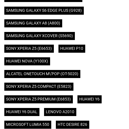
SAMSUNG GALAXY S6 EDGE PLUS (G928)
SAMSUNG GALAXY A8 (A800)
SAMSUNG GALAXY XCOVER (S5690)
SONY XPERIA Z5 (E6653)
HUAWEI P10
HUAWEI NOVA (Y100X)
ALCATEL ONETOUCH M\'POP (OT-5020)
SONY XPERIA Z5 COMPACT (E5823)
SONY XPERIA Z5 PREMIUM (E6853)
HUAWEI Y6
HUAWEI Y6 DUAL
LENOVO A2010
MICROSOFT LUMIA 550
HTC DESIRE 826