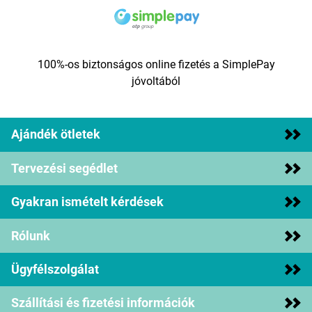
100%-os biztonságos online fizetés a SimplePay
jóvoltából
Ajándék ötletek
Tervezési segédlet
Gyakran ismételt kérdések
Rólunk
Ügyfélszolgálat
Szállítási és fizetési információk