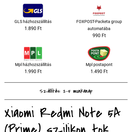
GLS házhozszállítás
FOXPOST-Packeta group
1.890 Ft
automatába
990 Ft
Mpl házhozszállítás
Mpl postapont
1.990 Ft
1.490 Ft
Szállítás: 2-5 munkanap
Xiaomi Redmi Note 5A
(Prime) szilikon tok