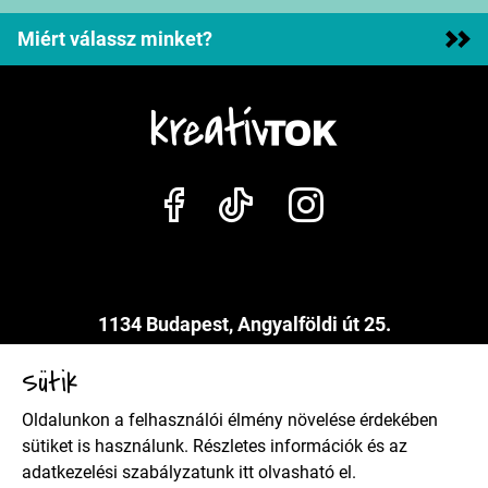
Miért válassz minket?
1134 Budapest, Angyalföldi út 25.
info@kreativtok.hu
Sütik
Oldalunkon a felhasználói élmény növelése érdekében
Adatkezelési szabályzat
sütiket is használunk. Részletes információk és az
adatkezelési szabályzatunk
itt
olvasható el.