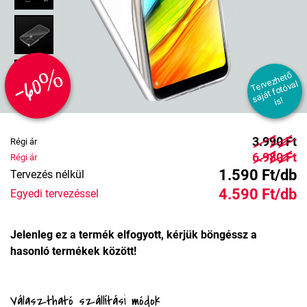
-60%
T
er
e
z
h
et
ő
s
aj
át f
ot
ó
v
i
v
al
s!
3.990 Ft
Régi ár
6.980 Ft
Régi ár
1.590 Ft/db
Tervezés nélkül
4.590 Ft/db
Egyedi tervezéssel
Jelenleg ez a termék elfogyott, kérjük böngéssz a
hasonló termékek között!
Választható szállítási módok