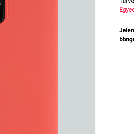
Terve
Egyed
Jelen
böngé