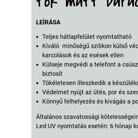
tok matt bara
LEÍRÁSA
Teljes hátlapfelület nyomtatható
Kíváló minőségű szilikon külső vé
karcolások és az esések ellen
Külseje megvédi a telefont a csúsz
biztosít
Tökéletesen illeszkedik a készülék
Védelmet nyújt az ütés, por és sz
Könnyű felhelyezés és kivágás a p
Általános szavatossági kötelességeink
Led UV nyomtatás esetén: 6 hónap k