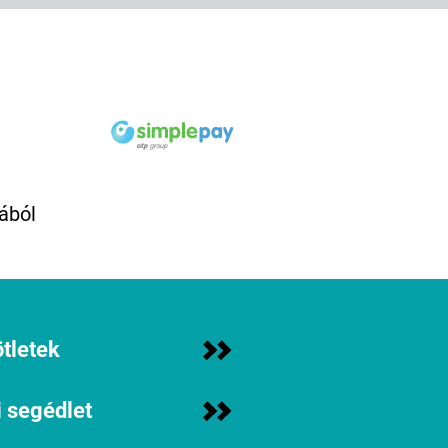
ából
tletek
 segédlet