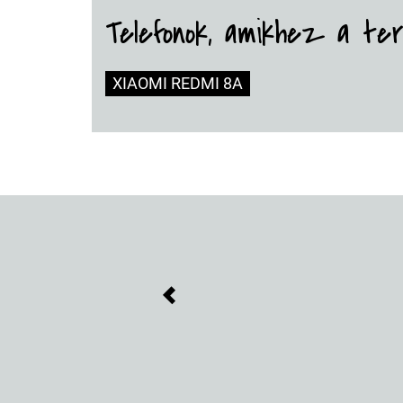
Telefonok, amikhez a te
XIAOMI REDMI 8A
Previous