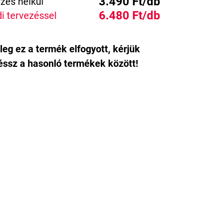
3.490 Ft/db
zés nélkül
6.480 Ft/db
i tervezéssel
leg ez a termék elfogyott, kérjük
ssz a hasonló termékek között!