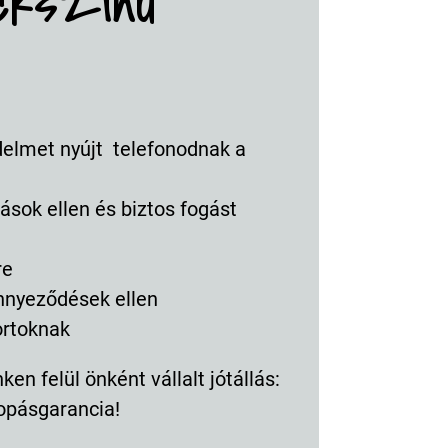
ckszínű
delmet nyújt telefonodnak a
ások ellen és biztos fogást
re
ennyeződések ellen
ortoknak
en felül önként vállalt jótállás:
opásgarancia!