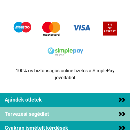
100%-os biztonságos online fizetés a SimplePay
jóvoltából
Ajándék ötletek
Tervezési segédlet
Gyakran ismételt kérdések