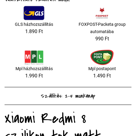
GLS házhozszállítás
FOXPOST-Packeta group
1.890 Ft
automatába
990 Ft
Mpl házhozszállítás
Mpl postapont
1.990 Ft
1.490 Ft
Szállítás: 2-5 munkanap
Xiaomi Redmi 8
szilikon tok matt