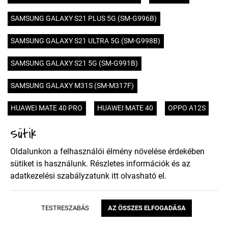
SAMSUNG GALAXY S21 PLUS 5G (SM-G996B)
SAMSUNG GALAXY S21 ULTRA 5G (SM-G998B)
SAMSUNG GALAXY S21 5G (SM-G991B)
SAMSUNG GALAXY M31S (SM-M317F)
HUAWEI MATE 40 PRO
HUAWEI MATE 40
OPPO A12S
Sütik
HUAWEI HONOR 9X PRO
HUAWEI HONOR 9X
Oldalunkon a felhasználói élmény növelése érdekében
SONY XPERIA 5 II
XIAOMI POCO X3 NFC
NOKIA 5.4
sütiket is használunk. Részletes információk és az
adatkezelési szabályzatunk
itt
olvasható el.
MOTOROLA MOTO E7
SAMSUNG GALAXY A02S (SM-A025)
TESTRESZABÁS
AZ ÖSSZES ELFOGADÁSA
SAMSUNG GALAXY A52 4G (SM-A525F)