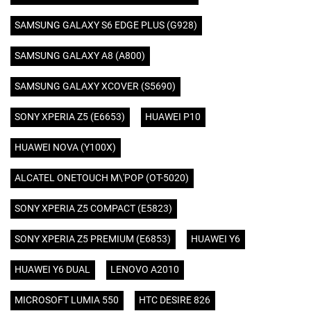
SAMSUNG GALAXY S6 EDGE PLUS (G928)
SAMSUNG GALAXY A8 (A800)
SAMSUNG GALAXY XCOVER (S5690)
SONY XPERIA Z5 (E6653)
HUAWEI P10
HUAWEI NOVA (Y100X)
ALCATEL ONETOUCH M\'POP (OT-5020)
SONY XPERIA Z5 COMPACT (E5823)
SONY XPERIA Z5 PREMIUM (E6853)
HUAWEI Y6
HUAWEI Y6 DUAL
LENOVO A2010
MICROSOFT LUMIA 550
HTC DESIRE 826