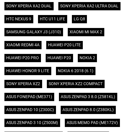
SONY XPERIA XA2 DUAL
SONY XPERIA XA2 ULTRA DUAL
HTC NEXUS 9
HTC U11 LIFE
LG Q8
SAMSUNG GALAXY J3 (J310)
XIAOMI MI MAX 2
XIAOMI REDMI 4A
HUAWEI P20 LITE
HUAWEI P20 PRO
HUAWEI P20
NOKIA 2
HUAWEI HONOR 9 LITE
NOKIA 6 2018 (6.1)
SONY XPERIA XZ2
SONY XPERIA XZ2 COMPACT
ASUS FONEPAD (ME371)
ASUS ZENPAD 3 8.0 (Z581KL)
ASUS ZENPAD 10 (Z300C)
ASUS ZENPAD 8.0 (Z380KL)
ASUS ZENPAD 3 10 (Z500M)
ASUS MEMO PAD (ME172V)