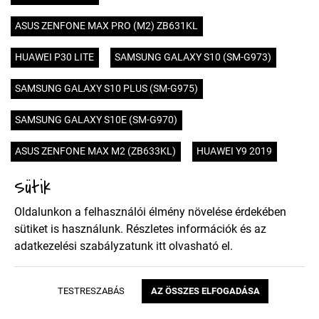
ASUS ZENFONE MAX PRO (M2) ZB631KL
HUAWEI P30 LITE
SAMSUNG GALAXY S10 (SM-G973)
SAMSUNG GALAXY S10 PLUS (SM-G975)
SAMSUNG GALAXY S10E (SM-G970)
ASUS ZENFONE MAX M2 (ZB633KL)
HUAWEI Y9 2019
Sütik
SAMSUNG GALAXY J3 2018 (J337)
HUAWEI Y9 2018
Oldalunkon a felhasználói élmény növelése érdekében
HUAWEI HONOR VIEW 20
HUAWEI Y7 2019
sütiket is használunk. Részletes információk és az
adatkezelési szabályzatunk
itt
olvasható el.
SONY XPERIA 10 PLUS
SONY XPERIA 10
XIAOMI REDMI NOTE 7
SAMSUNG GALAXY A40 (SM-405)
TESTRESZABÁS
AZ ÖSSZES ELFOGADÁSA
SAMSUNG GALAXY A70 (SM-705)