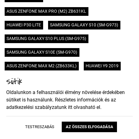
ASUS ZENFONE MAX PRO (M2) ZB631KL
HUAWEI P30 LITE
SAMSUNG GALAXY S10 (SM-G973)
SAMSUNG GALAXY S10 PLUS (SM-G975)
SAMSUNG GALAXY S10E (SM-G970)
ASUS ZENFONE MAX M2 (ZB633KL)
HUAWEI Y9 2019
Sütik
SAMSUNG GALAXY J3 2018 (J337)
HUAWEI Y9 2018
Oldalunkon a felhasználói élmény növelése érdekében
HUAWEI HONOR VIEW 20
HUAWEI Y7 2019
sütiket is használunk. Részletes információk és az
adatkezelési szabályzatunk
itt
olvasható el.
SONY XPERIA 10 PLUS
SONY XPERIA 10
XIAOMI REDMI NOTE 7
SAMSUNG GALAXY A40 (SM-405)
TESTRESZABÁS
AZ ÖSSZES ELFOGADÁSA
SAMSUNG GALAXY A70 (SM-705)