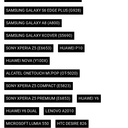
SAMSUNG GALAXY S6 EDGE PLUS (G928)
SAMSUNG GALAXY A8 (A800)
SAMSUNG GALAXY XCOVER (S5690)
SONY XPERIA Z5 (E6653)
HUAWEI P10
HUAWEI NOVA (Y100X)
ALCATEL ONETOUCH M\'POP (OT-5020)
SONY XPERIA Z5 COMPACT (E5823)
SONY XPERIA Z5 PREMIUM (E6853)
HUAWEI Y6
HUAWEI Y6 DUAL
LENOVO A2010
MICROSOFT LUMIA 550
HTC DESIRE 826