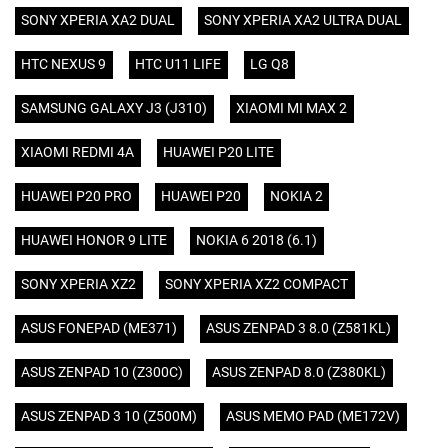
SONY XPERIA XA2 DUAL
SONY XPERIA XA2 ULTRA DUAL
HTC NEXUS 9
HTC U11 LIFE
LG Q8
SAMSUNG GALAXY J3 (J310)
XIAOMI MI MAX 2
XIAOMI REDMI 4A
HUAWEI P20 LITE
HUAWEI P20 PRO
HUAWEI P20
NOKIA 2
HUAWEI HONOR 9 LITE
NOKIA 6 2018 (6.1)
SONY XPERIA XZ2
SONY XPERIA XZ2 COMPACT
ASUS FONEPAD (ME371)
ASUS ZENPAD 3 8.0 (Z581KL)
ASUS ZENPAD 10 (Z300C)
ASUS ZENPAD 8.0 (Z380KL)
ASUS ZENPAD 3 10 (Z500M)
ASUS MEMO PAD (ME172V)