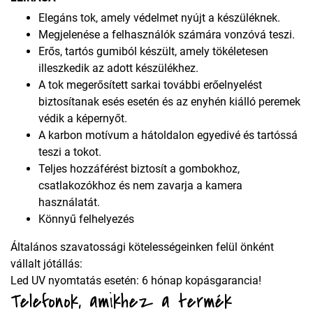
Elegáns tok, amely védelmet nyújt a készüléknek.
Megjelenése a felhasználók számára vonzóvá teszi.
Erős, tartós gumiból készült, amely tökéletesen
illeszkedik az adott készülékhez.
A tok megerősített sarkai további erőelnyelést
biztosítanak esés esetén és az enyhén kiálló peremek
védik a képernyőt.
A karbon motívum a hátoldalon egyedivé és tartóssá
teszi a tokot.
Teljes hozzáférést biztosít a gombokhoz,
csatlakozókhoz és nem zavarja a kamera
használatát.
Könnyű felhelyezés
Általános szavatossági kötelességeinken felül önként
vállalt jótállás:
Led UV nyomtatás esetén: 6 hónap kopásgarancia!
Telefonok, amikhez a termék