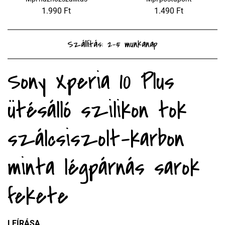
1.990 Ft
1.490 Ft
Szállítás: 2-5 munkanap
Sony Xperia 10 Plus
ütésálló szilikon tok
szálcsiszolt-karbon
minta légpárnás sarok
fekete
LEÍRÁSA