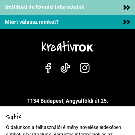
Szállítási és fizetési információk
Miért válassz minket?
1134 Budapest, Angyalföldi út 25.
info@kreativtok.hu
Sütik
Oldalunkon a felhasználói élmény növelése érdekében
Adatkezelési szabályzat
sütiket is használunk. Részletes információk és az