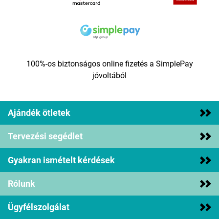
100%-os biztonságos online fizetés a SimplePay
jóvoltából
Ajándék ötletek
Tervezési segédlet
Gyakran ismételt kérdések
Rólunk
Ügyfélszolgálat