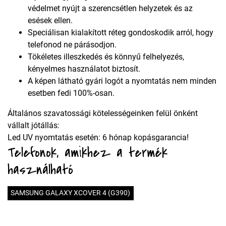
védelmet nyújt a szerencsétlen helyzetek és az
esések ellen.
Speciálisan kialakított réteg gondoskodik arról, hogy
telefonod ne párásodjon.
Tökéletes illeszkedés és könnyű felhelyezés,
kényelmes használatot biztosít.
A képen látható gyári logót a nyomtatás nem minden
esetben fedi 100%-osan.
Általános szavatossági kötelességeinken felül önként
vállalt jótállás:
Led UV nyomtatás esetén: 6 hónap kopásgarancia!
Telefonok, amikhez a termék
használható
SAMSUNG GALAXY XCOVER 4 (G390)