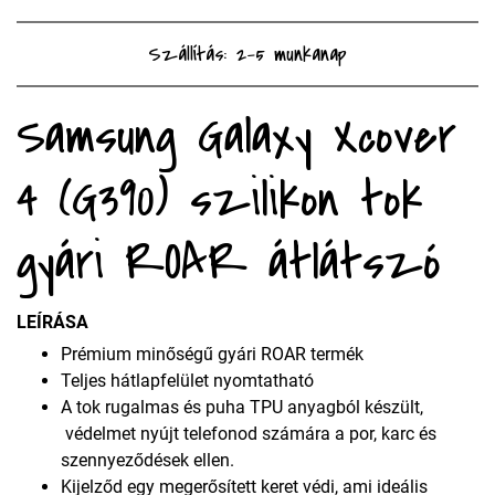
Szállítás: 2-5 munkanap
Samsung Galaxy Xcover
4 (G390) szilikon tok
gyári ROAR átlátszó
LEÍRÁSA
Prémium minőségű gyári ROAR termék
Teljes hátlapfelület nyomtatható
A tok rugalmas és puha TPU anyagból készült,
védelmet nyújt telefonod számára a por, karc és
szennyeződések ellen.
Kijelződ egy megerősített keret védi, ami ideális