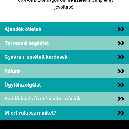
100%-os biztonságos online fizetés a SimplePay
jóvoltából
Ajándék ötletek
Tervezési segédlet
Gyakran ismételt kérdések
Rólunk
Ügyfélszolgálat
Szállítási és fizetési információk
Miért válassz minket?