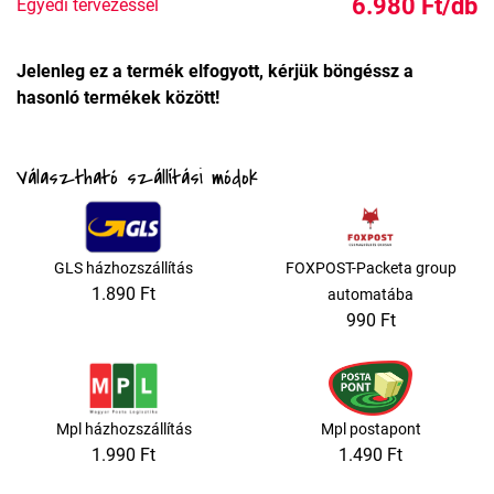
6.980 Ft/db
Egyedi tervezéssel
Jelenleg ez a termék elfogyott, kérjük böngéssz a
hasonló termékek között!
Választható szállítási módok
GLS házhozszállítás
FOXPOST-Packeta group
1.890 Ft
automatába
990 Ft
Mpl házhozszállítás
Mpl postapont
1.990 Ft
1.490 Ft