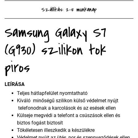
Szállítás: 2-5 munkanap
Samsung Galaxy S7
(G930) szilikon tok
piros
LEÍRÁSA
Teljes hátlapfelület nyomtatható
Kíváló minőségű szilikon külső védelmet nyújt
telefonodnak a karcolások és az esések ellen
Külseje megvédi a telefont a csúszások ellen és
biztos fogást biztosít
Tökéletesen illeszkedik a készülékre
Védelmet nyújt az ütés, por és szennyeződések ellen