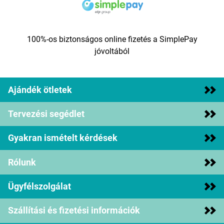
100%-os biztonságos online fizetés a SimplePay
jóvoltából
Ajándék ötletek
Tervezési segédlet
Gyakran ismételt kérdések
Rólunk
Ügyfélszolgálat
Szállítási és fizetési információk