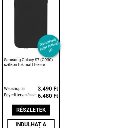
T
er
e
z
h
et
ő
s
aj
át f
ot
ó
v
i
v
al
s!
Samsung Galaxy S7 (G930)
szilikon tok matt fekete
3.490 Ft
Webshop ár
Egyedi tervezéssel
6.480 Ft
RÉSZLETEK
INDULHAT A