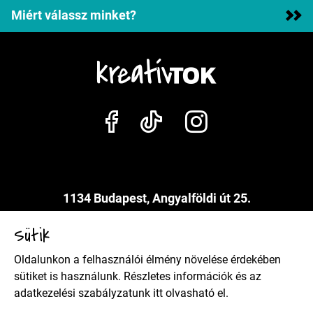
Miért válassz minket?
1134 Budapest, Angyalföldi út 25.
info@kreativtok.hu
Sütik
Oldalunkon a felhasználói élmény növelése érdekében
Adatkezelési szabályzat
sütiket is használunk. Részletes információk és az
adatkezelési szabályzatunk
itt
olvasható el.
Általános szerződési feltételek