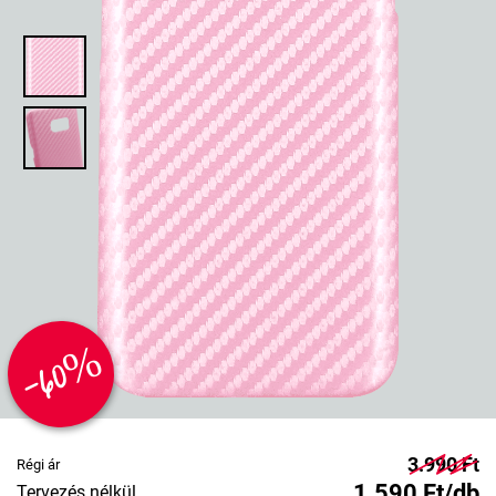
-60%
3.990 Ft
Régi ár
1.590 Ft/db
Tervezés nélkül