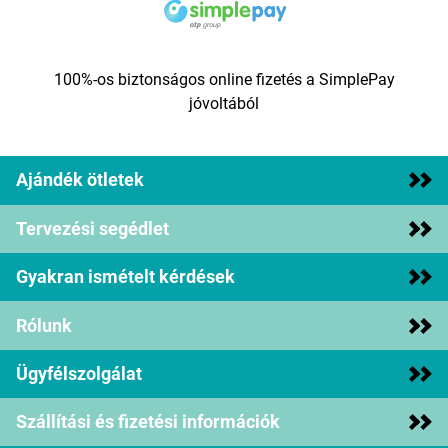
100%-os biztonságos online fizetés a SimplePay
jóvoltából
Ajándék ötletek
Tervezési segédlet
Gyakran ismételt kérdések
Rólunk
Ügyfélszolgálat
Szállítási és fizetési információk