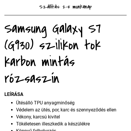
Szállítás: 2-5 munkanap
Samsung Galaxy S7
(G930) szilikon tok
karbon mintás
rózsaszín
LEÍRÁSA
Ütésálló TPU anyagminőség
Védelem az ütés, por, karc és szennyeződés ellen
Vékony, karcsú kivitel
Tökéletesen illeszkedik a készülékre
Könnyű felhelyezés