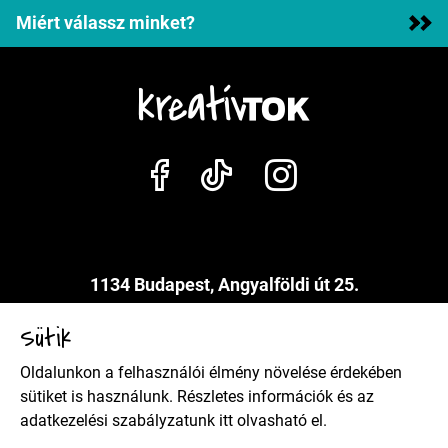
Miért válassz minket?
1134 Budapest, Angyalföldi út 25.
info@kreativtok.hu
Sütik
Oldalunkon a felhasználói élmény növelése érdekében
Adatkezelési szabályzat
sütiket is használunk. Részletes információk és az
adatkezelési szabályzatunk
itt
olvasható el.
Általános szerződési feltételek