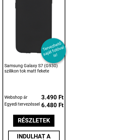
T
er
e
z
h
et
ő
s
aj
át f
ot
ó
v
i
v
al
s!
Samsung Galaxy S7 (G930)
szilikon tok matt fekete
3.490 Ft
Webshop ár
Egyedi tervezéssel
6.480 Ft
RÉSZLETEK
INDULHAT A