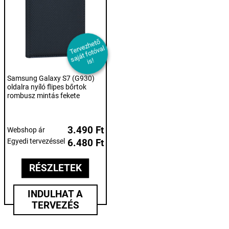
T
er
e
z
h
et
ő
s
aj
át f
ot
ó
v
i
v
al
s!
Samsung Galaxy S7 (G930)
oldalra nyíló flipes bőrtok
rombusz mintás fekete
3.490 Ft
Webshop ár
Egyedi tervezéssel
6.480 Ft
RÉSZLETEK
INDULHAT A
TERVEZÉS