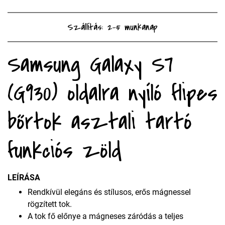
Szállítás: 2-5 munkanap
Samsung Galaxy S7
(G930) oldalra nyíló flipes
bőrtok asztali tartó
funkciós zöld
LEÍRÁSA
Rendkívül elegáns és stílusos, erős mágnessel
rögzített tok.
A tok fő előnye a mágneses záródás a teljes