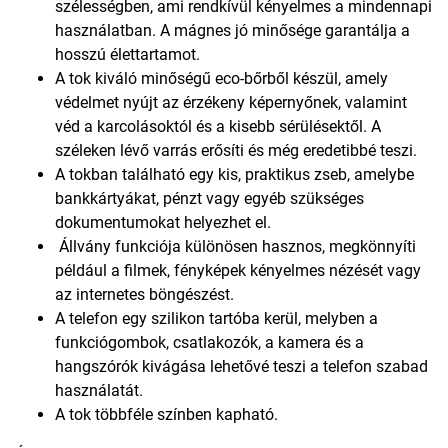
szélességben, ami rendkívül kényelmes a mindennapi
használatban. A mágnes jó minősége garantálja a
hosszú élettartamot.
A tok kiváló minőségű eco-bőrből készül, amely
védelmet nyújt az érzékeny képernyőnek, valamint
véd a karcolásoktól és a kisebb sérülésektől. A
széleken lévő varrás erősíti és még eredetibbé teszi.
A tokban található egy kis, praktikus zseb, amelybe
bankkártyákat, pénzt vagy egyéb szükséges
dokumentumokat helyezhet el.
Állvány funkciója különösen hasznos, megkönnyíti
például a filmek, fényképek kényelmes nézését vagy
az internetes böngészést.
A telefon egy szilikon tartóba kerül, melyben a
funkciógombok, csatlakozók, a kamera és a
hangszórók kivágása lehetővé teszi a telefon szabad
használatát.
A tok többféle színben kapható.