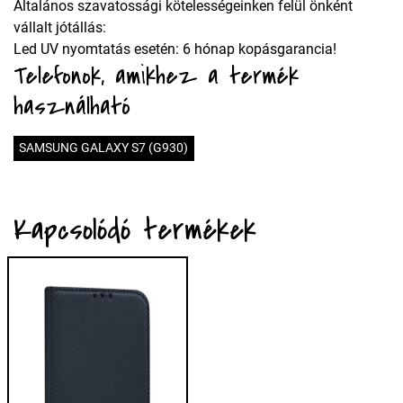
Általános szavatossági kötelességeinken felül önként
vállalt jótállás:
Led UV nyomtatás esetén: 6 hónap kopásgarancia!
Telefonok, amikhez a termék
használható
SAMSUNG GALAXY S7 (G930)
Kapcsolódó termékek