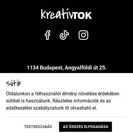
1134 Budapest, Angyalföldi út 25.
info@kreativtok.hu
Sütik
Oldalunkon a felhasználói élmény növelése érdekében
Adatkezelési szabályzat
sütiket is használunk. Részletes információk és az
adatkezelési szabályzatunk
itt
olvasható el.
Általános szerződési feltételek
TESTRESZABÁS
AZ ÖSSZES ELFOGADÁSA
Copyright 2026 Kreatívtok Design by BrandBar