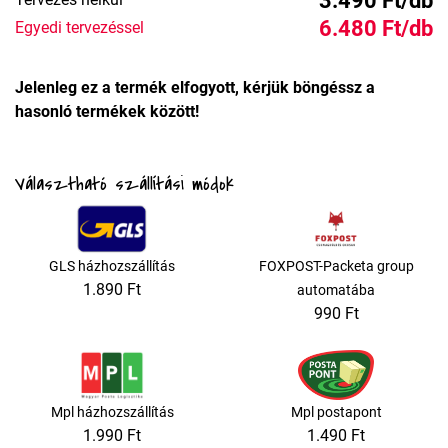
3.490 Ft/db
6.480 Ft/db
Egyedi tervezéssel
Jelenleg ez a termék elfogyott, kérjük böngéssz a
hasonló termékek között!
Választható szállítási módok
GLS házhozszállítás
FOXPOST-Packeta group
1.890 Ft
automatába
990 Ft
Mpl házhozszállítás
Mpl postapont
1.990 Ft
1.490 Ft