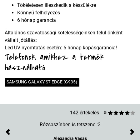
Tökéletesen illeszkedik a készülékre
Könnyű felhelyezés
6 hónap garancia
Általános szavatossági kötelességeinken felül önként
vállalt jótállás:
Led UV nyomtatás esetén: 6 hónap kopásgarancia!
Telefonok, amikhez a termék
használható
SAMSUNG GALAXY S7 EDGE (G935)
142 értékelés
5
Rózsaszínben is tetszene :3
Previous
Nex
Alexandra Vasas