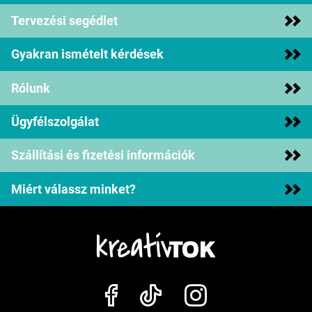
Tervezési segédlet
Gyakran ismételt kérdések
Rólunk
Ügyfélszolgálat
Szállítási és fizetési információk
Miért válassz minket?