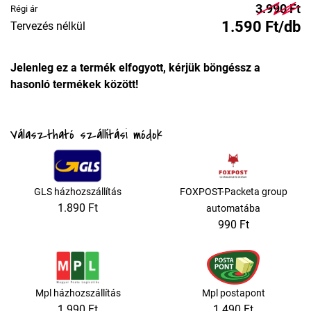
3.990 Ft
Régi ár
1.590 Ft/db
Tervezés nélkül
Jelenleg ez a termék elfogyott, kérjük böngéssz a
hasonló termékek között!
Választható szállítási módok
GLS házhozszállítás
FOXPOST-Packeta group
1.890 Ft
automatába
990 Ft
Mpl házhozszállítás
Mpl postapont
1.990 Ft
1.490 Ft