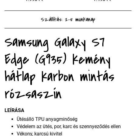
Szállítás: 2-5 munkanap
Samsung Galaxy S7
Edge (G935) kemény
hátlap karbon mintás
rózsaszín
LEÍRÁSA
Ütésálló TPU anyagminőség
Védelem az ütés, por, karc és szennyeződés ellen
Vékony, karcsú kivitel