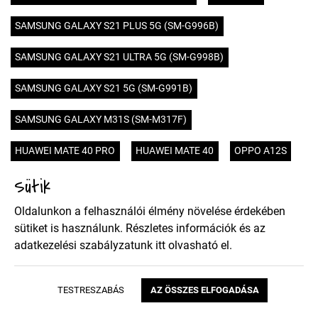
SAMSUNG GALAXY S21 PLUS 5G (SM-G996B)
SAMSUNG GALAXY S21 ULTRA 5G (SM-G998B)
SAMSUNG GALAXY S21 5G (SM-G991B)
SAMSUNG GALAXY M31S (SM-M317F)
HUAWEI MATE 40 PRO
HUAWEI MATE 40
OPPO A12S
Sütik
HUAWEI HONOR 9X PRO
HUAWEI HONOR 9X
Oldalunkon a felhasználói élmény növelése érdekében
SONY XPERIA 5 II
XIAOMI POCO X3 NFC
NOKIA 5.4
sütiket is használunk. Részletes információk és az
adatkezelési szabályzatunk
itt
olvasható el.
MOTOROLA MOTO E7
SAMSUNG GALAXY A02S (SM-A025)
TESTRESZABÁS
AZ ÖSSZES ELFOGADÁSA
SAMSUNG GALAXY A52 4G (SM-A525F)